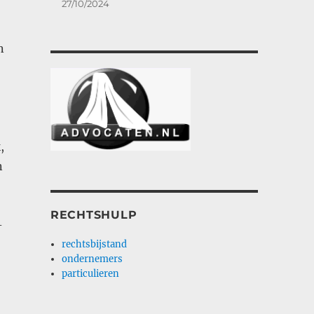
27/10/2024
n
,
n
RECHTSHULP
-
rechtsbijstand
ondernemers
particulieren