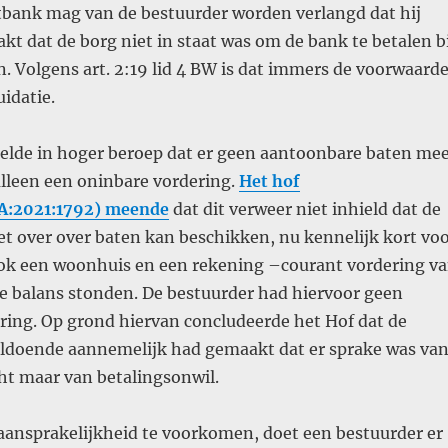
tbank mag van de bestuurder worden verlangd dat hij
t dat de borg niet in staat was om de bank te betalen bi
. Volgens art. 2:19 lid 4 BW is dat immers de voorwaard
uidatie.
telde in hoger beroep dat er geen aantoonbare baten me
lleen een oninbare vordering.
Het hof
A:2021:1792) meende
dat dit verweer niet inhield dat de
t over over baten kan beschikken, nu kennelijk kort vo
ok een woonhuis en een rekening –courant vordering v
de balans stonden. De bestuurder had hiervoor geen
aring. Op grond hiervan concludeerde het Hof dat de
ldoende aannemelijk had gemaakt dat er sprake was va
t maar van betalingsonwil.
ansprakelijkheid te voorkomen, doet een bestuurder er