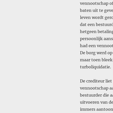
vennootschap of 
baten uit te gev
leven wordt gero
dat een bestuur
hetgeen betaling
persoonlijk aan
had een vennoot
De borg werd op
maar toen bleek
turboliquidatie.
De crediteur liet
vennootschap aan
bestuurder die 
uitvoeren van de
immers aantoon