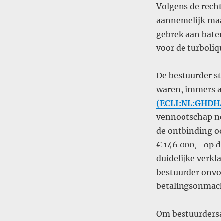
Volgens de rech
aannemelijk maak
gebrek aan baten
voor de turboliq
De bestuurder s
waren, immers a
(ECLI:NL:GHDH
vennootschap ne
de ontbinding o
€ 146.000,- op 
duidelijke verkl
bestuurder onvo
betalingsonmach
Om bestuurdersa