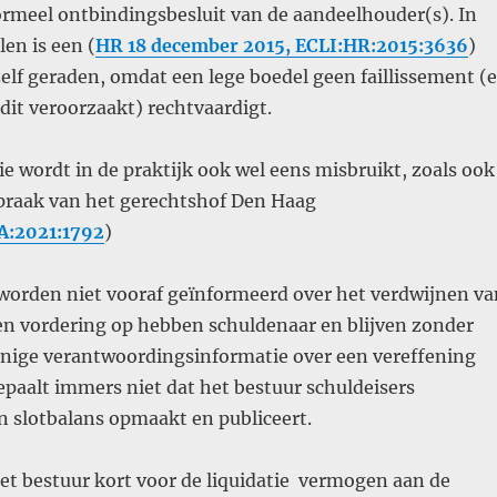
formeel ontbindingsbesluit van de aandeelhouder(s). In
len is een (
HR 18 december 2015, ECLI:HR:2015:3636
)
zelf geraden, omdat een lege boedel geen faillissement (
dit veroorzaakt) rechtvaardigt.
ie wordt in de praktijk ook wel eens misbruikt, zoals ook
spraak van het gerechtshof Den Haag
:2021:1792
)
 worden niet vooraf geïnformeerd over het verdwijnen va
een vordering op hebben schuldenaar en blijven zonder
enige verantwoordingsinformatie over een vereffening
epaalt immers niet dat het bestuur schuldeisers
en slotbalans opmaakt en publiceert.
et bestuur kort voor de liquidatie vermogen aan de