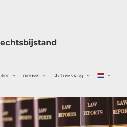
echtsbijstand
ulier
nieuws
stel uw vraag