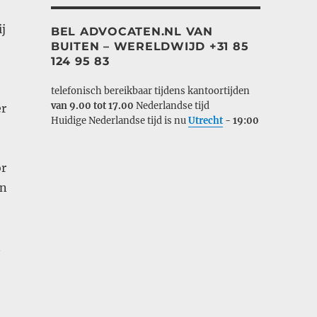
j
BEL ADVOCATEN.NL VAN
BUITEN – WERELDWIJD +31 85
e
124 95 83
telefonisch bereikbaar tijdens kantoortijden
van 9.00 tot 17.00
Nederlandse tijd
er
Huidige Nederlandse tijd is nu
Utrecht
-
19:00
or
an
n