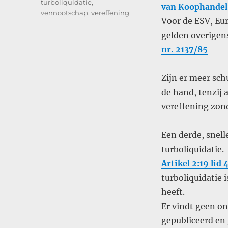
turboliquidatie
,
van Koophandel
vennootschap
,
vereffening
Voor de ESV, E
gelden overigens
nr. 2137/85
Zijn er meer sch
de hand, tenzij 
vereffening zond
Een derde, snel
turboliquidatie.
Artikel 2:19 lid
turboliquidatie 
heeft.
Er vindt geen on
gepubliceerd en