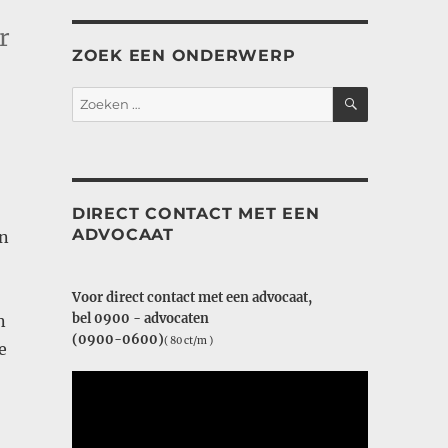
r
ZOEK EEN ONDERWERP
ZOEKEN
Zoeken
naar:
DIRECT CONTACT MET EEN
ADVOCAAT
en
Voor direct contact met een advocaat,
bel 0900 - advocaten
n
(0900-0600)
( 80 ct/m )
e