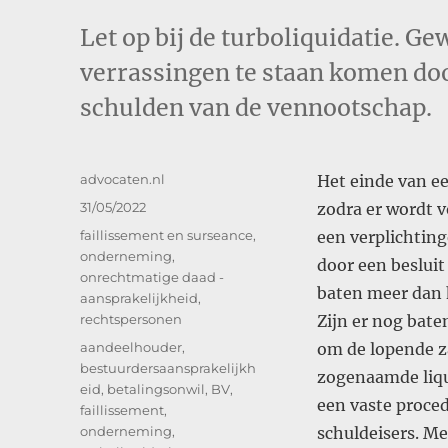
Let op bij de turboliquidatie. G
verrassingen te staan komen doo
schulden van de vennootschap.
Auteur
advocaten.nl
Het einde van e
Geplaatst
31/05/2022
zodra er wordt 
op
Categorieën
faillissement en surseance
,
een verplichtin
onderneming
,
door een besluit
onrechtmatige daad -
baten meer dan 
aansprakelijkheid
,
rechtspersonen
Zijn er nog bate
Tags
aandeelhouder
,
om de lopende z
bestuurdersaansprakelijkh
zogenaamde liqui
eid
,
betalingsonwil
,
BV
,
een vaste proced
faillissement
,
onderneming
,
schuldeisers. Me