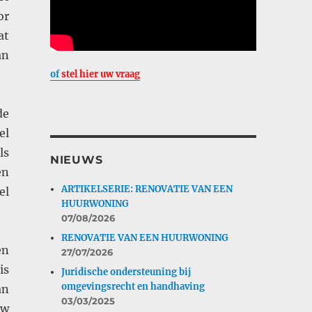
or
at
an
of
stel hier uw vraag
de
el
ls
NIEUWS
en
ARTIKELSERIE: RENOVATIE VAN EEN
el
HUURWONING
07/08/2026
RENOVATIE VAN EEN HUURWONING
en
27/07/2026
is
Juridische ondersteuning bij
omgevingsrecht en handhaving
an
03/03/2025
uw