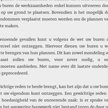
uw buren de werkzaamheden enkel kunnen uitvoeren do
s op uw grond te plaatsen. Bovendien is het mogelijk d
gendommen verplaatst moeten worden om de plannen v
 te maken.
genoemde gevallen kunt u volgens de wet uw buren 
rceel niet ontzeggen. Hiervoor dienen uw buren u w
e te brengen van hun plannen. Dit kan zowel mondeling a
aarnaast zullen uw buren, voor zover nodig, u e
g moeten aanbieden. Met name over dit laatste onderde
 geprocedeerd.
chtige reden te berde brengt, kan het zijn dat u uw bur
ot uw eigendom kunt ontzeggen. Een gewichtige reden 
e hoedanigheid van de onroerende zaak: is er sprake v
s het aanwezige bouwwerk niet bestand tegen de door 