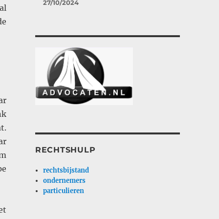
27/10/2024
al
de
ar
nk
t.
ar
RECHTSHULP
om
pe
rechtsbijstand
ondernemers
particulieren
et