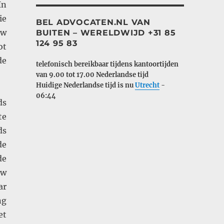
In
ie
BEL ADVOCATEN.NL VAN
uw
BUITEN – WERELDWIJD +31 85
124 95 83
ot
de
telefonisch bereikbaar tijdens kantoortijden
van 9.00 tot 17.00
Nederlandse tijd
Huidige Nederlandse tijd is nu
Utrecht
-
06:44
ds
te
ds
de
de
uw
ar
ng
et