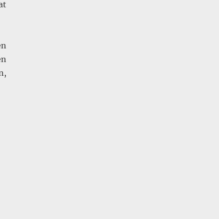
at
en
en
n,