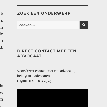
ZOEK EEN ONDERWERP
uk
n.
ZOEKEN
Zoeken
en
naar:
de
In
d.
DIRECT CONTACT MET EEN
ADVOCAAT
Voor direct contact met een advocaat,
bel 0900 - advocaten
(0900-0600)
( 80 ct/m )
is
uw
en
st