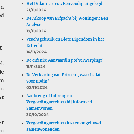
Het Didam-arrest: Eenvoudig uitgelegd
en
21/11/2024
ed
De Afkoop van Erfpacht bij Woningen: Een
Analyse
19/11/2024
Vruchtgebruik en Blote Eigendom in het
Erfrecht
k
14/11/2024
De erfenis: Aanvaarding of verwerping?
l.
11/11/2024
de
De Verklaring van Erfrecht, waar is dat
om
voor nodig?
02/11/2024
en
Aanbreng of Inbreng en
er
Vergoedingsrechten bij Informeel
Samenwonen
30/10/2024
er
Vergoedingsrechten tussen ongehuwd
samenwonenden
en