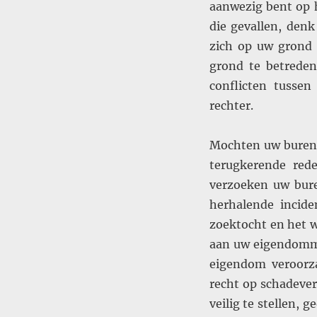
aanwezig bent op h
die gevallen, den
zich op uw grond
grond te betreden
conflicten tussen
rechter.
Mochten uw buren 
terugkerende red
verzoeken uw bur
herhalende incid
zoektocht en het w
aan uw eigendomme
eigendom veroorza
recht op schadever
veilig te stellen, 