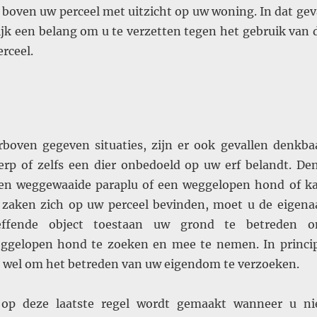
oven uw perceel met uitzicht op uw woning. In dat gev
ijk een belang om u te verzetten tegen het gebruik van 
rceel.
rboven gegeven situaties, zijn er ook gevallen denkba
erp of zelfs een dier onbedoeld op uw erf belandt. De
een weggewaaide paraplu of een weggelopen hond of ka
 zaken zich op uw perceel bevinden, moet u de eigena
effende object toestaan uw grond te betreden 
eggelopen hond te zoeken en mee te nemen. In princi
u wel om het betreden van uw eigendom te verzoeken.
 op deze laatste regel wordt gemaakt wanneer u ni