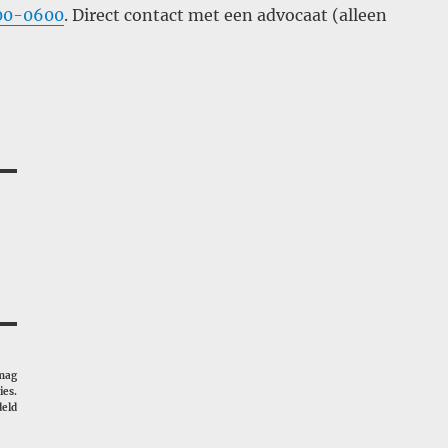
00-0600
. Direct contact met een advocaat (alleen
 mag
ies.
deld