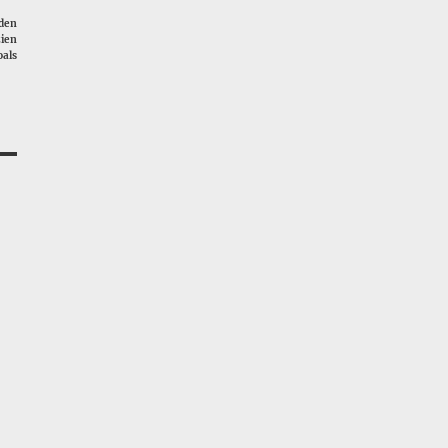
rden
ien
als