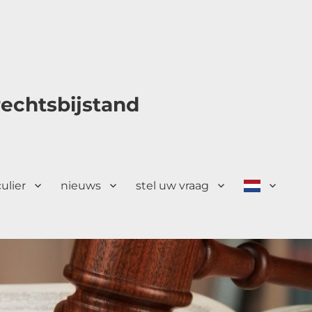
echtsbijstand
culier
nieuws
stel uw vraag