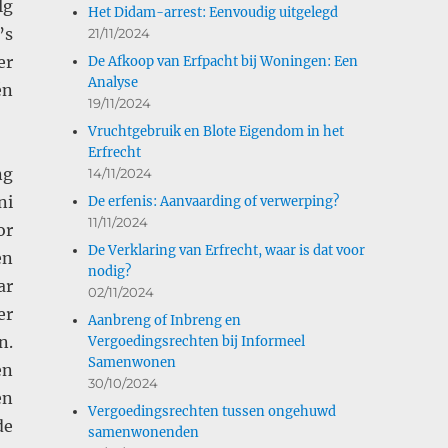
lg
Het Didam-arrest: Eenvoudig uitgelegd
’s
21/11/2024
er
De Afkoop van Erfpacht bij Woningen: Een
Analyse
én
19/11/2024
Vruchtgebruik en Blote Eigendom in het
Erfrecht
ng
14/11/2024
ni
De erfenis: Aanvaarding of verwerping?
11/11/2024
or
De Verklaring van Erfrecht, waar is dat voor
n
nodig?
ar
02/11/2024
er
Aanbreng of Inbreng en
n.
Vergoedingsrechten bij Informeel
Samenwonen
en
30/10/2024
en
Vergoedingsrechten tussen ongehuwd
de
samenwonenden