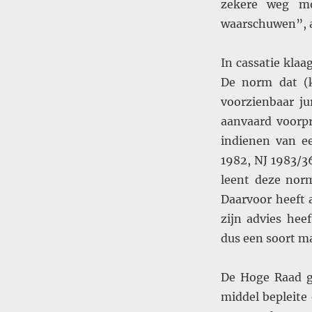
zekere weg mo
waarschuwen”, a
In cassatie klaa
De norm dat (k
voorzienbaar ju
aanvaard voorpr
indienen van ee
1982, NJ 1983/3
leent deze norm
Daarvoor heeft a
zijn advies he
dus een soort ma
De Hoge Raad g
middel bepleite 