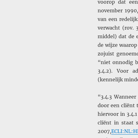
voorop dat een
november 1990, 
van een redeli
verwacht (rov. 
middel) dat de 
de wijze waarop
zojuist genoemd
“niet onnodig b
3.4.2). Voor a
(kennelijk minde
“3.4.3 Wanneer 
door een cliënt
hiervoor in 3.4
cliënt in staat
2007,
ECLI:NL:H