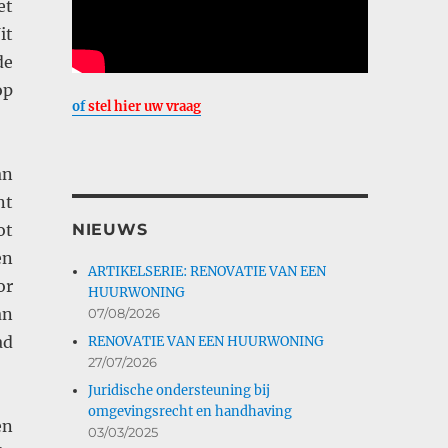
et
it
de
op
of
stel hier uw vraag
an
nt
NIEUWS
ot
en
ARTIKELSERIE: RENOVATIE VAN EEN
or
HUURWONING
an
07/08/2026
ad
RENOVATIE VAN EEN HUURWONING
27/07/2026
Juridische ondersteuning bij
omgevingsrecht en handhaving
en
03/03/2025