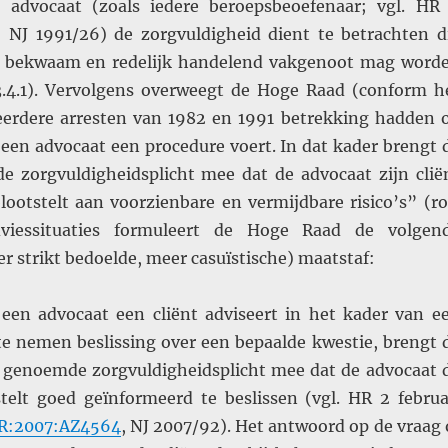
 advocaat (zoals iedere beroepsbeoefenaar; vgl. HR
NJ 1991/26) de zorgvuldigheid dient te betrachten d
jk bekwaam en redelijk handelend vakgenoot mag word
3.4.1). Vervolgens overweegt de Hoge Raad (conform h
eerdere arresten van 1982 en 1991 betrekking hadden 
 een advocaat een procedure voert. In dat kader brengt 
e zorgvuldigheidsplicht mee dat de advocaat zijn clië
lootstelt aan voorzienbare en vermijdbare risico’s” (ro
dviessituaties formuleert de Hoge Raad de volgen
r strikt bedoelde, meer casuïstische) maatstaf:
een advocaat een cliënt adviseert in het kader van e
 te nemen beslissing over een bepaalde kwestie, brengt 
.1 genoemde zorgvuldigheidsplicht mee dat de advocaat 
 stelt goed geïnformeerd te beslissen (vgl. HR 2 februa
R:2007:AZ4564
, NJ 2007/92). Het antwoord op de vraag 