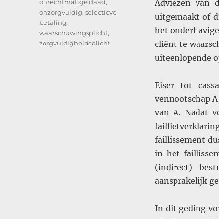
onrechtmatige daad
,
Adviezen van d
onzorgvuldig
,
selectieve
uitgemaakt of di
betaling
,
het onderhavige 
waarschuwingsplicht
,
zorgvuldigheidsplicht
cliënt te waarsc
uiteenlopende op
Eiser tot cass
vennootschap A,
van A. Nadat ve
faillietverklari
faillissement du
in het failliss
(indirect) be
aansprakelijk ge
In dit geding vo