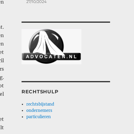
en
27/10/2024
t.
en
en
et
il
rs
g.
ot
RECHTSHULP
el
rechtsbijstand
ondernemers
particulieren
et
lt