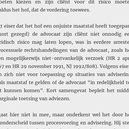
eten kiezen en zijn cliënt voor dit risico moet
ldus het hof, dat de vordering toewees.
gt eiser dat het hof een onjuiste maatstaf heeft toegepas
ort gezegd) de advocaat zijn cliënt niet onnodig e
ridisch risico mag laten lopen, was in eerdere arrest
ocessuele rechtshandelingen van de advocaat, zoals h
n mogelijkerwijs niet-ontvankelijk verzoek (HR 2 apr
67 en HR 29 november 1991, NJ 1992/808). Volgens eise
 zich niet voor toepassing op situaties van adviserin
ls maatstaf te gelden of de advocaat “in redelijkheid t
eft kunnen komen”. Kort samengevat bepleit het midd
rginale toetsing van adviezen.
aat hier niet in mee, maar onderkent wel het door h
onderscheid tussen procesvoering en advisering. Hij ste