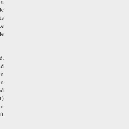
en
de
is
te
de
d.
nd
an
en
ad
t)
en
ft