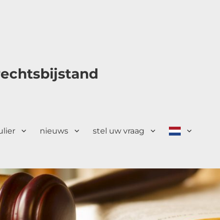
echtsbijstand
ulier
nieuws
stel uw vraag