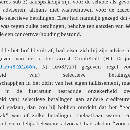
seres sub 2) aansprakelijk zijn voor de schade als gevo
 adviseren, althans niet waarschuwen voor de risico
e selectieve betalingen. Eiser had namelijk gezegd dat 
was tegen zulke betalingen, behalve ten aanzien van é
wie een concernverhouding bestond.
idde het hof hieruit af, had eiser zich bij zijn adviseri
geven van de in het arrest Coral/Stalt (HR 12 ju
R:1998:ZC2669
, NJ 1998/727) gegeven regel vo
atigheid van) selectieve betalinge
chappijen in het zicht van het eigen faillissement, ma
in de literatuur bestaande onzekerheid ov
id van) selectieve betalingen aan andere crediteure
wel gedaan, dan zou hij hebben ontdekt dat het “ge
ak” was of zulke betalingen toelaatbaar waren. E
lend en redelijk bekwaam advocaat had alsdan “voor 