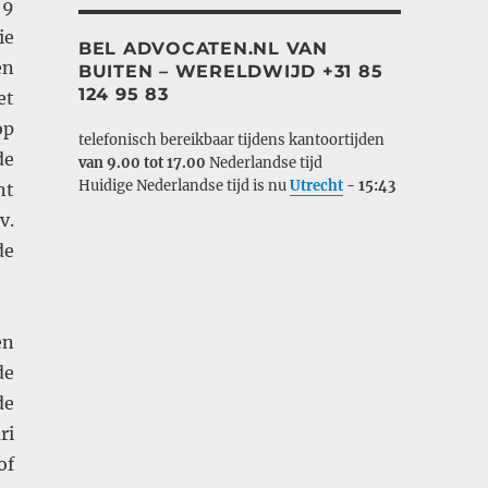
 9
ie
BEL ADVOCATEN.NL VAN
en
BUITEN – WERELDWIJD +31 85
124 95 83
et
op
telefonisch bereikbaar tijdens kantoortijden
de
van 9.00 tot 17.00
Nederlandse tijd
Huidige Nederlandse tijd is nu
Utrecht
-
15:43
nt
v.
de
en
de
de
ri
of