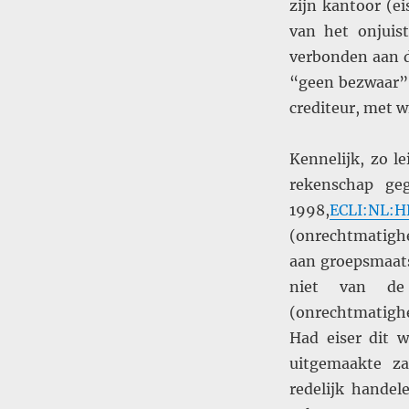
zijn kantoor (ei
van het onjuist
verbonden aan d
“geen bezwaar” 
crediteur, met 
Kennelijk, zo le
rekenschap ge
1998,
ECLI:NL:H
(onrechtm
aan groepsmaats
niet van de 
(onrechtmatighe
Had eiser dit 
uitgemaakte za
redelijk hande