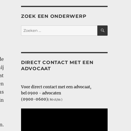
ZOEK EEN ONDERWERP
ZOEKEN
Zoeken
naar:
de
DIRECT CONTACT MET EEN
ij
ADVOCAAT
at
en
Voor direct contact met een advocaat,
ns
bel 0900 - advocaten
(0900-0600)
in
( 80 ct/m )
n.