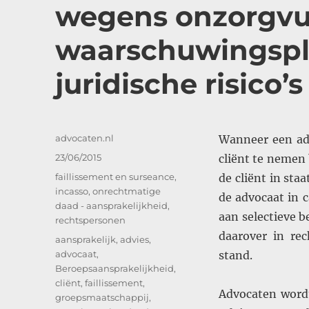
wegens onzorgvul
waarschuwingspl
juridische risico’s
Auteur
advocaten.nl
Wanneer een adv
Geplaatst
23/06/2015
cliënt te nemen 
op
Categorieën
faillissement en surseance
,
de cliënt in sta
incasso
,
onrechtmatige
de advocaat in 
daad - aansprakelijkheid
,
aan selectieve b
rechtspersonen
daarover in rec
Tags
aansprakelijk
,
advies
,
advocaat
,
stand.
Beroepsaansprakelijkheid
,
cliënt
,
faillissement
,
Advocaten wordt
groepsmaatschappij
,