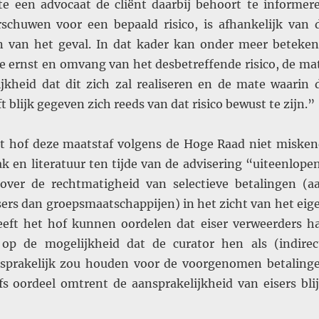
e een advocaat de cliënt daarbij behoort te informer
schuwen voor een bepaald risico, is afhankelijk van 
 van het geval. In dat kader kan onder meer beteken
 ernst en omvang van het desbetreffende risico, de ma
ijkheid dat dit zich zal realiseren en de mate waarin 
t blijk gegeven zich reeds van dat risico bewust te zijn.”
et hof deze maatstaf volgens de Hoge Raad niet misken
k en literatuur ten tijde van de advisering “uiteenlope
over de rechtmatigheid van selectieve betalingen (a
sers dan groepsmaatschappijen) in het zicht van het eig
heeft het hof kunnen oordelen dat eiser verweerders h
op de mogelijkheid dat de curator hen als (indirec
nsprakelijk zou houden voor de voorgenomen betaling
ofs oordeel omtrent de aansprakelijkheid van eisers blij