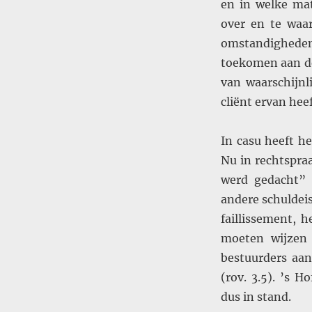
en in welke mat
over en te waar
omstandigheden
toekomen aan de
van waarschijnl
cliënt ervan heef
In casu heeft h
Nu in rechtspraa
werd gedacht” 
andere schuldei
faillissement, 
moeten wijzen 
bestuurders aa
(rov. 3.5). ’s H
dus in stand.