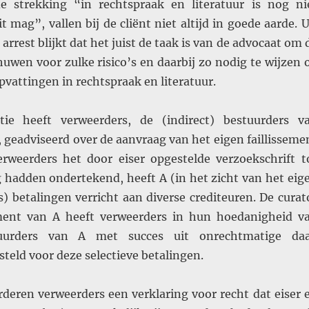
e strekking “in rechtspraak en literatuur is nog ni
t mag”, vallen bij de cliënt niet altijd in goede aarde. U
arrest blijkt dat het juist de taak is van de advocaat om 
huwen voor zulke risico’s en daarbij zo nodig te wijzen 
vattingen in rechtspraak en literatuur.
atie heeft verweerders, de (indirect) bestuurders v
 geadviseerd over de aanvraag van het eigen faillisseme
rweerders het door eiser opgestelde verzoekschrift t
ng hadden ondertekend, heeft A (in het zicht van het eig
s) betalingen verricht aan diverse crediteuren. De curat
ement van A heeft verweerders in hun hoedanigheid v
stuurders van A met succes uit onrechtmatige da
steld voor deze selectieve betalingen.
rderen verweerders een verklaring voor recht dat eiser 