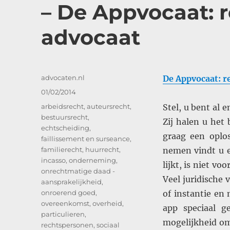
– De Appvocaat: 
advocaat
Auteur
advocaten.nl
De Appvocaat: r
Geplaatst
01/02/2014
op
Categorieën
arbeidsrecht
,
auteursrecht
,
Stel, u bent al 
bestuursrecht
,
Zij halen u het
echtscheiding
,
graag een oplo
faillissement en surseance
,
familierecht
,
huurrecht
,
nemen vindt u e
incasso
,
onderneming
,
lijkt, is niet v
onrechtmatige daad -
Veel juridische 
aansprakelijkheid
,
onroerend goed
,
of instantie en
overeenkomst
,
overheid
,
app speciaal g
particulieren
,
mogelijkheid om
rechtspersonen
,
sociaal