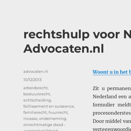
rechtshulp voor 
Advocaten.nl
Auteur
advocaten.nl
Woont u in het 
Geplaatst
10/12/2013
op
Categorieën
arbeidsrecht
,
Zit u permanent
bestuursrecht
,
Nederland een a
echtscheiding
,
formulier meld
faillissement en surseance
,
familierecht
,
huurrecht
,
procesondersteu
incasso
,
onderneming
,
Door middel van 
onrechtmatige daad -
vertegenwoordig
aansprakelijkheid
,