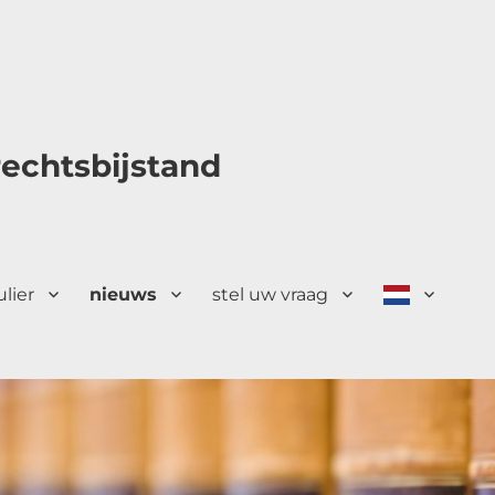
echtsbijstand
ulier
nieuws
stel uw vraag