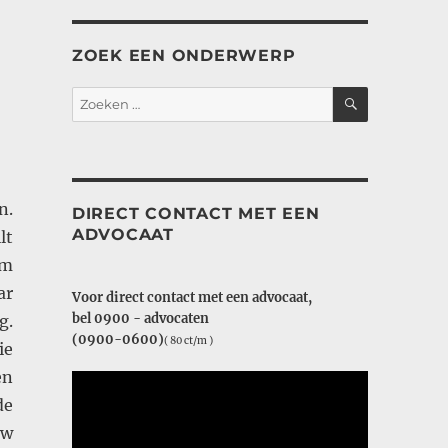
ZOEK EEN ONDERWERP
ZOEKEN
Zoeken
naar:
n.
DIRECT CONTACT MET EEN
ADVOCAAT
lt
rm
ar
Voor direct contact met een advocaat,
bel 0900 - advocaten
g.
(0900-0600)
( 80 ct/m )
ie
en
de
uw