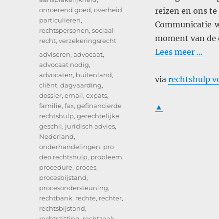
onroerend goed
,
overheid
,
reizen en ons te
particulieren
,
Communicatie wo
rechtspersonen
,
sociaal
moment van de 
recht
,
verzekeringsrecht
Lees meer …
Tags
adviseren
,
advocaat
,
advocaat nodig
,
advocaten
,
buitenland
,
via
rechtshulp v
cliënt
,
dagvaarding
,
dossier
,
email
,
expats
,
familie
,
fax
,
gefinancierde
▲
rechtshulp
,
gerechtelijke
,
geschil
,
juridisch advies
,
Nederland
,
onderhandelingen
,
pro
deo rechtshulp
,
probleem
,
procedure
,
proces
,
procesbijstand
,
procesondersteuning
,
rechtbank
,
rechte
,
rechter
,
rechtsbijstand
,
rechtszitting
,
rechtzaak
,