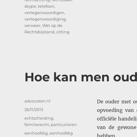
skype
,
telefoon
,
vertegenwoordigen
,
vertegenwoordiging
,
verweer
,
Wet op de
Rechtsbijstand
,
zitting
Hoe kan men oude
Auteur
advocaten.nl
De ouder met ou
Geplaatst
26/11/2013
opvoeding van d
op
Categorieën
echtscheiding
,
officiële hande
familierecht
,
particulieren
van de gewone 
Tags
eenhoofdig
,
eenhoofdig
hebben.