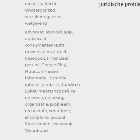
recht
,
strafrecht
,
juridische probl
Uncategorized
,
verzekeringsrecht
,
wetgeving
Tags
advocaat
,
android
,
app
,
appvocaat
,
consumentenrecht
,
downloaden
,
e-mail
,
Facebook
,
Financieel
,
geschil
,
Google Play
,
Huurcommissie
,
informatie
,
instantie
,
iphone
,
juridisch
,
Juridisch
Loket
,
maatschappelijke
,
oplossen
,
oplossing
,
organisatie
,
probleem
,
rechtshulp
,
smartfone
,
smartpfone
,
Sociaal
Raadslieden
,
vraagstuk
,
Woonbond