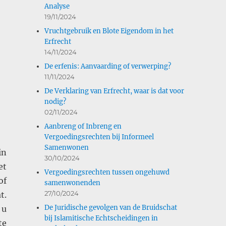
Analyse
19/11/2024
Vruchtgebruik en Blote Eigendom in het
Erfrecht
14/11/2024
De erfenis: Aanvaarding of verwerping?
11/11/2024
De Verklaring van Erfrecht, waar is dat voor
nodig?
02/11/2024
Aanbreng of Inbreng en
Vergoedingsrechten bij Informeel
Samenwonen
in
30/10/2024
et
Vergoedingsrechten tussen ongehuwd
of
samenwonenden
27/10/2024
t.
De Juridische gevolgen van de Bruidschat
 u
bij Islamitische Echtscheidingen in
te