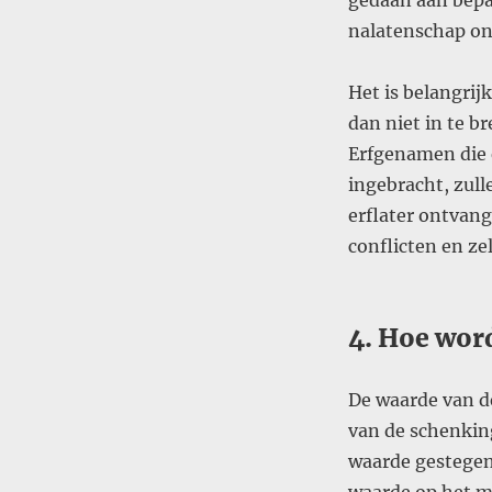
gedaan aan bepa
nalatenschap on
Het is belangrij
dan niet in te b
Erfgenamen die 
ingebracht, zull
erflater ontvang
conflicten en ze
4. Hoe wor
De waarde van d
van de schenking
waarde gestegen 