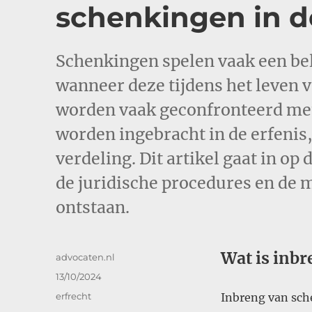
schenkingen in d
Schenkingen spelen vaak een bel
wanneer deze tijdens het leven 
worden vaak geconfronteerd met
worden ingebracht in de erfenis,
verdeling. Dit artikel gaat in o
de juridische procedures en de m
ontstaan.
Wat is inb
Auteur
advocaten.nl
Geplaatst
13/10/2024
op
Categorieën
erfrecht
Inbreng van sch