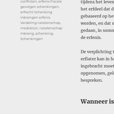
Tags
conflicten
,
erfenis Fiscale
tijdens het leve
gevolgen schenkingen
,
het erfdeel dat 
erfrecht Schenking
gebaseerd op he
inbrengen erfenis
Verdeling nalatenschap
,
worden, en dat s
mediation
,
nalatenschap
gedaan, in somm
Inbreng
,
schenking
,
de erfenis.
Schenkingen
De verplichting 
erflater kan in 
ingebracht moet
opgenomen, gelde
bespreken​.
Wanneer is