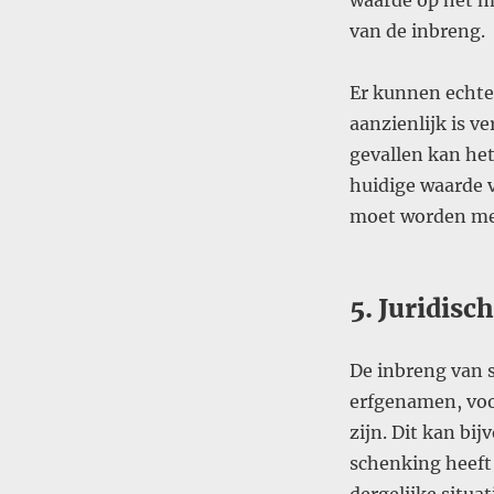
waarde op het m
van de inbreng​.
Er kunnen echte
aanzienlijk is 
gevallen kan he
huidige waarde v
moet worden mee
5. Juridisc
De inbreng van 
erfgenamen, voo
zijn. Dit kan bi
schenking heeft