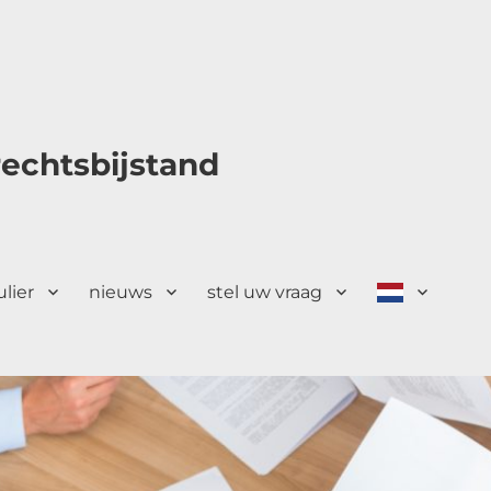
echtsbijstand
ulier
nieuws
stel uw vraag