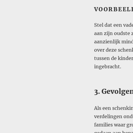
VOORBEEL
Stel dat een vad
aan zijn oudste 
aanzienlijk mind
over deze schenk
tussen de kinde
ingebracht​.
3. Gevolge
Als een schenkin
verdelingen onde
families waar gr