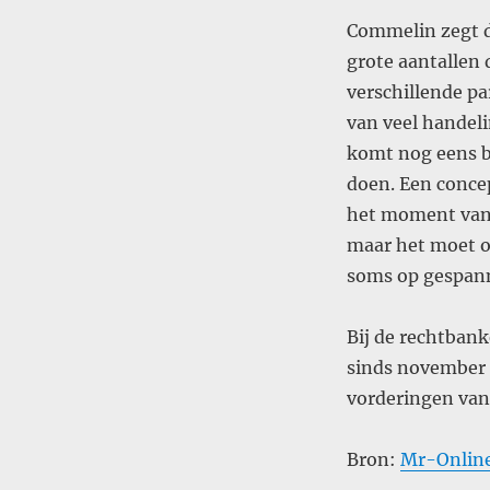
Commelin zegt d
grote aantallen 
verschillende pa
van veel handeli
komt nog eens bi
doen. Een concep
het moment van 
maar het moet oo
soms op gespann
Bij de rechtban
sinds november 20
vorderingen van
Bron:
Mr-Onlin