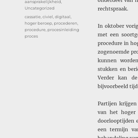
onderdeel van h
aansprakelijkheid
,
Uncategorized
rechtspraak.
Tags
cassatie
,
civiel
,
digitaal
,
hoger beroep
,
procederen
,
In oktober vori
procedure
,
procesinleiding
met een soortge
proces
procedure in ho
zogenoemde proc
kunnen worden
stukken en beri
Verder kan de
bijvoorbeeld ti
Partijen krijge
van het hoger 
doorlooptijden 
een termijn v