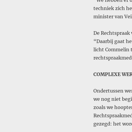
“We hebben er d
techniek zich h
minister van Vei
De Rechtspraak w
“Daarbij gaat h
licht Commelin t
rechtspraakmed
COMPLEXE WE
Ondertussen wer
we nog niet begi
zoals we hoopten
Rechtspraakmede
gezegd: het word