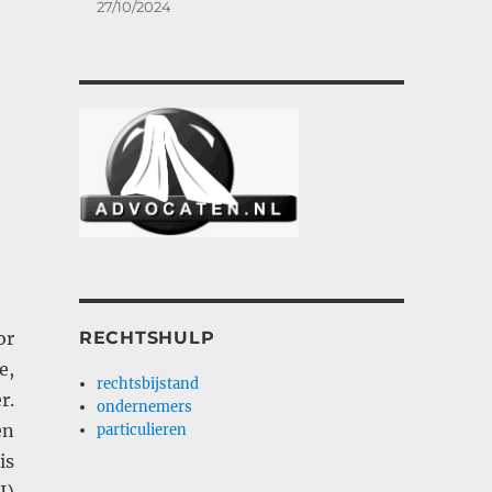
27/10/2024
RECHTSHULP
or
e,
rechtsbijstand
r.
ondernemers
en
particulieren
is