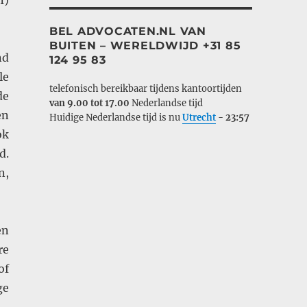
I)
BEL ADVOCATEN.NL VAN
BUITEN – WERELDWIJD +31 85
nd
124 95 83
le
telefonisch bereikbaar tijdens kantoortijden
de
van 9.00 tot 17.00
Nederlandse tijd
en
Huidige Nederlandse tijd is nu
Utrecht
-
23:57
ok
d.
n,
en
re
of
ge