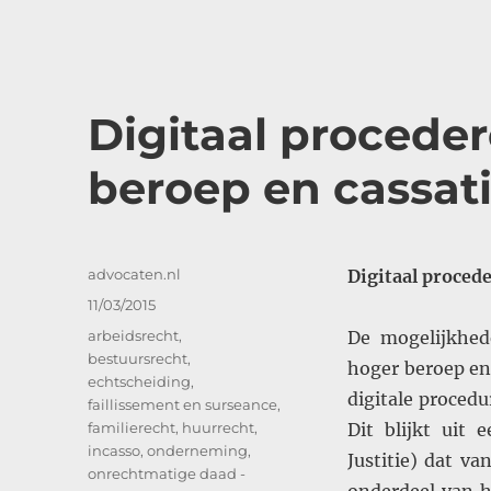
Digitaal procede
beroep en cassat
Auteur
advocaten.nl
Digitaal proced
Geplaatst
11/03/2015
op
Categorieën
arbeidsrecht
,
De mogelijkhed
bestuursrecht
,
hoger beroep en
echtscheiding
,
digitale procedu
faillissement en surseance
,
familierecht
,
huurrecht
,
Dit blijkt uit 
incasso
,
onderneming
,
Justitie) dat v
onrechtmatige daad -