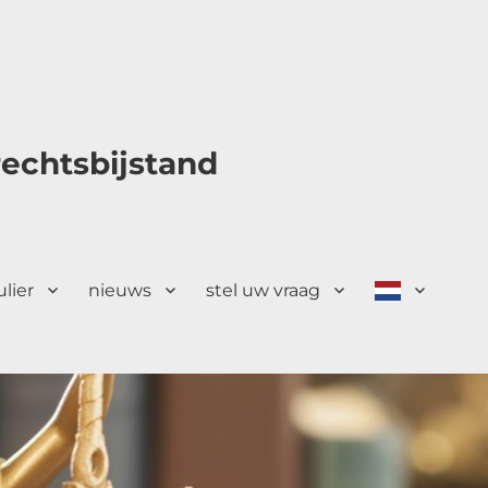
echtsbijstand
ulier
nieuws
stel uw vraag