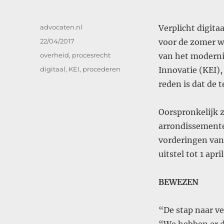
Auteur
advocaten.nl
Verplicht digita
Geplaatst
22/04/2017
voor de zomer w
op
Categorieën
overheid
,
procesrecht
van het moderni
Tags
digitaal
,
KEI
,
procederen
Innovatie (KEI),
reden is dat de t
Oorspronkelijk z
arrondissemente
vorderingen van
uitstel tot 1 april
BEWEZEN
“De stap naar ve