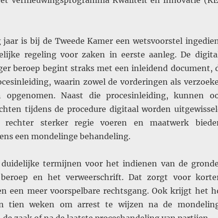
et vernieuwingsprogramma Kwaliteit en Innovatie (KE
g jaar is bij de Tweede Kamer een wetsvoorstel ingedie
lijke regeling voor zaken in eerste aanleg. De digita
ger beroep begint straks met een inleidend document, 
esinleiding, waarin zowel de vorderingen als verzoek
 opgenomen. Naast die procesinleiding, kunnen o
chten tijdens de procedure digitaal worden uitgewissel
 rechter sterker regie voeren en maatwerk biede
jdens een mondelinge behandeling.
n duidelijke termijnen voor het indienen van de grond
beroep en het verweerschrift. Dat zorgt voor korte
en een meer voorspelbare rechtsgang. Ook krijgt het h
an tien weken om arrest te wijzen na de mondelin