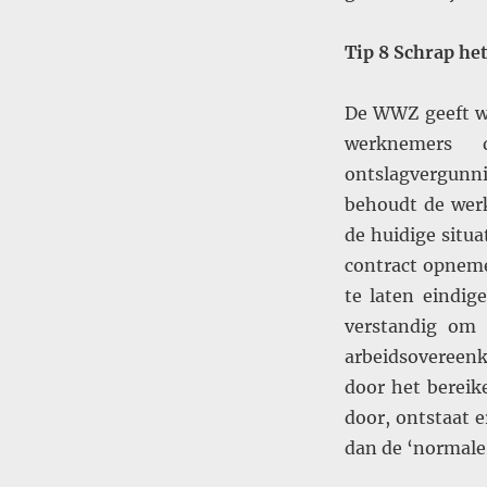
Tip 8 Schrap he
De WWZ geeft we
werknemers 
ontslagvergunnin
behoudt de werk
de huidige situ
contract opneme
te laten eindige
verstandig om 
arbeidsovereenk
door het bereik
door, ontstaat 
dan de ‘normale