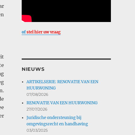
ar
en
of
stel hier uw vraag
it
te
NIEUWS
ag
eg
ARTIKELSERIE: RENOVATIE VAN EEN
HUURWONING
n.
07/08/2026
de
RENOVATIE VAN EEN HUURWONING
ee
27/07/2026
er
Juridische ondersteuning bij
omgevingsrecht en handhaving
03/03/2025