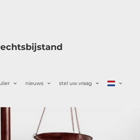
echtsbijstand
ulier
nieuws
stel uw vraag