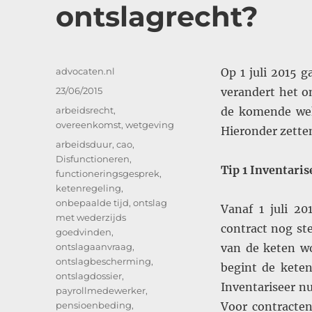
ontslagrecht?
Auteur
advocaten.nl
Op 1 juli 2015 
Geplaatst
23/06/2015
verandert het o
op
Categorieën
arbeidsrecht
,
de komende weke
overeenkomst
,
wetgeving
Hieronder zetten
Tags
arbeidsduur
,
cao
,
Disfunctioneren
,
Tip 1 Inventaris
functioneringsgesprek
,
ketenregeling
,
onbepaalde tijd
,
ontslag
Vanaf 1 juli 20
met wederzijds
contract nog st
goedvinden
,
ontslagaanvraag
,
van de keten wo
ontslagbescherming
,
begint de kete
ontslagdossier
,
Inventariseer nu
payrollmedewerker
,
pensioenbeding
,
Voor contracten