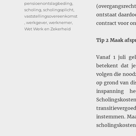
pensioenontslagbeding
,
(overgangsrecht
scholing
,
scholingsplicht
,
ontstaat daardoo
vaststellingsovereenkomst
,
werkgever
,
werknemer
,
contract voor on
Wet Werk en Zekerheid
Tip 2 Maak afsp
Vanaf 1 juli ge
betekent dat j
volgen die noodz
op grond van di
inspanning h
Scholingskost
transitieverg
instemmen. Maak
scholingskosten