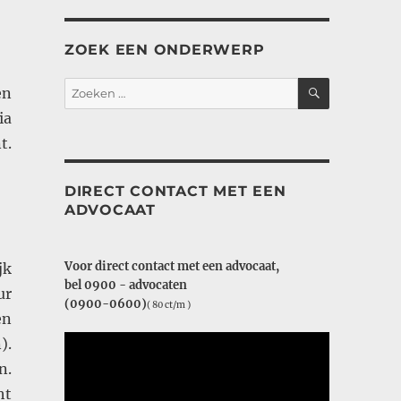
ZOEK EEN ONDERWERP
ZOEKEN
Zoeken
en
naar:
ia
t.
DIRECT CONTACT MET EEN
ADVOCAAT
Voor direct contact met een advocaat,
jk
bel 0900 - advocaten
ur
(0900-0600)
( 80 ct/m )
en
).
n.
ht