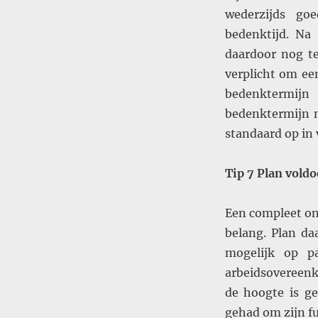
wederzijds go
bedenktijd. N
daardoor nog t
verplicht om e
bedenktermijn 
bedenktermijn 
standaard op in
Tip 7 Plan vold
Een compleet on
belang. Plan da
mogelijk op pa
arbeidsovereenk
de hoogte is ge
gehad om zijn f