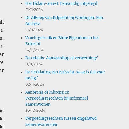
Het Didam-arrest: Eenvoudig uitgelegd
21/11/2024
De Afkoop van Erfpacht bij Woningen: Een
li
Analyse
en
19/11/2024
n.
Vruchtgebruik en Blote Eigendom in het
Erfrecht
en
14/11/2024
er
De erfenis: Aanvaarding of verwerping?
te
11/11/2024
er
De Verklaring van Erfrecht, waar is dat voor
nodig?
02/11/2024
Aanbreng of Inbreng en
Vergoedingsrechten bij Informeel
Samenwonen
ie
30/10/2024
de
Vergoedingsrechten tussen ongehuwd
samenwonenden
de