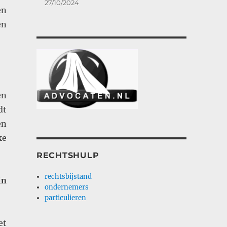
27/10/2024
en
en
en
dt
en
ke
RECHTSHULP
rechtsbijstand
in
ondernemers
particulieren
et