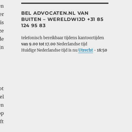
en
BEL ADVOCATEN.NL VAN
er
BUITEN – WERELDWIJD +31 85
is
124 95 83
ze
telefonisch bereikbaar tijdens kantoortijden
de
van 9.00 tot 17.00
Nederlandse tijd
jn
Huidige Nederlandse tijd is nu
Utrecht
-
18:50
ot
el
en
op
ft