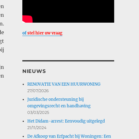
en
en
n.
de
of
stel hier uw vraag
gt
ij
jn
NIEUWS
en
RENOVATIE VAN EEN HUURWONING
27/07/2026
Juridische ondersteuning bij
omgevingsrecht en handhaving
03/03/2025
Het Didam-arrest: Eenvoudig uitgelegd
21/11/2024
De Afkoop van Erfpacht bij Woningen: Een