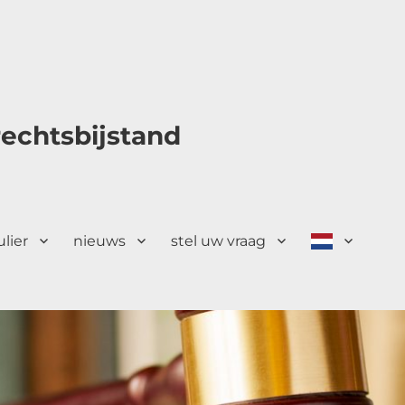
echtsbijstand
ulier
nieuws
stel uw vraag