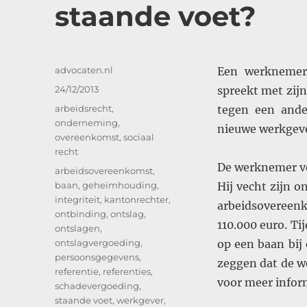
staande voet?
Auteur
advocaten.nl
Een werknemer
Geplaatst
24/12/2013
spreekt met zijn
op
Categorieën
arbeidsrecht
,
tegen een ande
onderneming
,
nieuwe werkgev
overeenkomst
,
sociaal
recht
De werknemer ve
Tags
arbeidsovereenkomst
,
baan
,
geheimhouding
,
Hij vecht zijn 
integriteit
,
kantonrechter
,
arbeidsovereen
ontbinding
,
ontslag
,
110.000 euro. Ti
ontslagen
,
ontslagvergoeding
,
op een baan bij 
persoonsgegevens
,
zeggen dat de w
referentie
,
referenties
,
voor meer inform
schadevergoeding
,
staande voet
,
werkgever
,