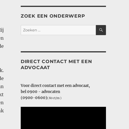
ZOEK EEN ONDERWERP
ZOEKEN
Zoeken
ij
naar:
en
de
DIRECT CONTACT MET EEN
ADVOCAAT
k.
de
Voor direct contact met een advocaat,
an
bel 0900 - advocaten
kt
(0900-0600)
( 80 ct/m )
en
nk