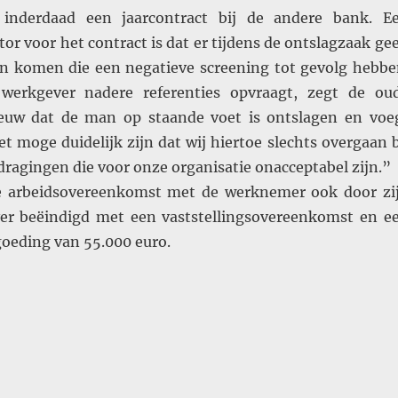
inderdaad een jaarcontract bij de andere bank. E
or voor het contract is dat er tijdens de ontslagzaak ge
n komen die een negatieve screening tot gevolg hebbe
werkgever nadere referenties opvraagt, zegt de ou
euw dat de man op staande voet is ontslagen en voe
t moge duidelijk zijn dat wij hiertoe slechts overgaan b
dragingen die voor onze organisatie onacceptabel zijn.”
e arbeidsovereenkomst met de werknemer ook door zi
er beëindigd met een vaststellingsovereenkomst en e
oeding van 55.000 euro.
 negatieve referentie na ontslag op staande voet?”