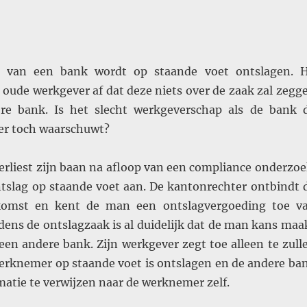
 van een bank wordt op staande voet ontslagen. H
 oude werkgever af dat deze niets over de zaak zal zegg
re bank. Is het slecht werkgeverschap als de bank 
er toch waarschuwt?
rliest zijn baan na afloop van een compliance onderzoe
ontslag op staande voet aan. De kantonrechter ontbindt 
komst en kent de man een ontslagvergoeding toe v
jdens de ontslagzaak is al duidelijk dat de man kans maa
een andere bank. Zijn werkgever zegt toe alleen te zull
erknemer op staande voet is ontslagen en de andere ba
atie te verwijzen naar de werknemer zelf.