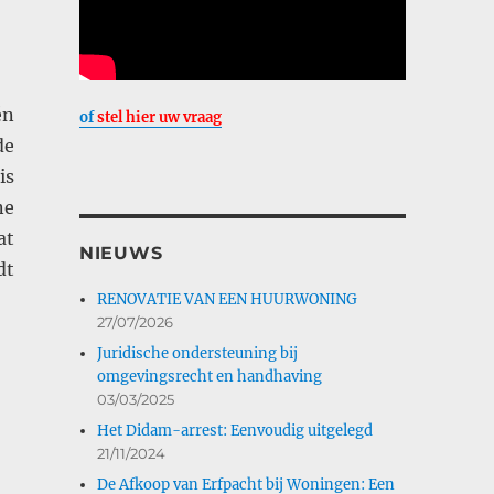
én
of
stel hier uw vraag
de
is
ne
at
NIEUWS
dt
RENOVATIE VAN EEN HUURWONING
27/07/2026
Juridische ondersteuning bij
omgevingsrecht en handhaving
03/03/2025
Het Didam-arrest: Eenvoudig uitgelegd
21/11/2024
De Afkoop van Erfpacht bij Woningen: Een