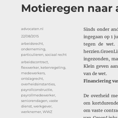
Motieregen naar
Auteur
advocaten.nl
Sinds onder and
Geplaatst
22/08/2015
ingegaan op 1 j
op
Categorieën
arbeidsrecht
,
tegen de wet. 
onderneming
,
herzien.Groen
particulieren
,
sociaal recht
ingezonden, maa
Tags
arbeidscontract
,
Klein geven aan
flexwerker
,
ketenregeling
,
medewerkers
,
van de wet.
ontslagrecht
,
Financiering v
overheidsinstanties
,
payrollconstructie
,
payrollmedewerker
,
De overheid med
seniorendagen
,
vaste
om kortdurende 
dienst
,
werkgever
,
om vaste contr
werknemer
,
WWZ
van GroenLinks 