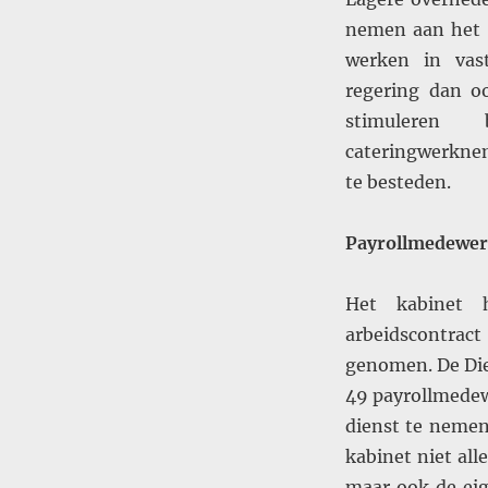
nemen aan het R
werken in vas
regering dan oo
stimuleren 
cateringwerknem
te besteden.
Payrollmedewerk
Het kabinet 
arbeidscontrac
genomen. De Die
49 payrollmedew
dienst te nemen
kabinet niet al
maar ook de ei