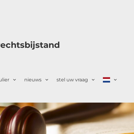
echtsbijstand
ulier
nieuws
stel uw vraag