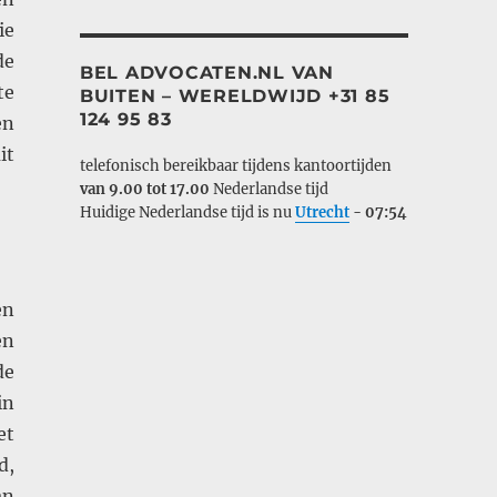
ie
de
BEL ADVOCATEN.NL VAN
te
BUITEN – WERELDWIJD +31 85
124 95 83
en
it
telefonisch bereikbaar tijdens kantoortijden
van 9.00 tot 17.00
Nederlandse tijd
Huidige Nederlandse tijd is nu
Utrecht
-
07:54
en
en
de
in
et
d,
an