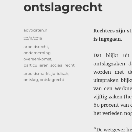
ontslagrecht
Auteur
advocaten.nl
Rechters zijn s
Geplaatst
20/11/2015
is ingegaan.
op
Categorieën
arbeidsrecht
,
onderneming
,
Dat blijkt uit
overeenkomst
,
ontslagzaken d
particulieren
,
sociaal recht
worden met de
Tags
arbeidsmarkt
,
juridisch
,
ontslag
,
ontslagrecht
uitspraken blij
van een werkne
vijftig zaken (he
60 procent van 
het verleden nog
“De wetgever he