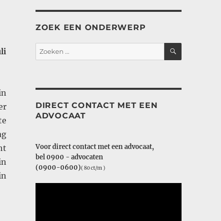
ZOEK EEN ONDERWERP
ZOEKEN
Zoeken
li
naar:
in
DIRECT CONTACT MET EEN
er
ADVOCAAT
te
ag
Voor direct contact met een advocaat,
ht
bel 0900 - advocaten
in
(0900-0600)
( 80 ct/m )
in