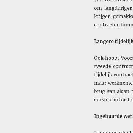
om langduriger 
krijgen gemakke
contracten kunn
Langere tijdelij
Ook hoopt Voort
tweede contract
tijdelijk contra
maar werknemers
brug kan slaan 
eerste contract 
Ingehuurde werk
Lagere overhed