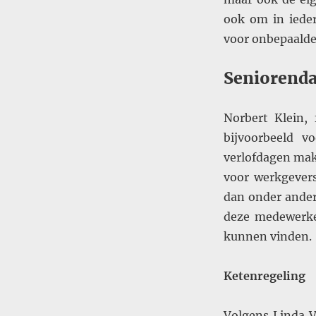
ook om in ieder
voor onbepaalde 
Seniorend
Norbert Klein, f
bijvoorbeeld v
verlofdagen mak
voor werkgevers
dan onder ander
deze medewerke
kunnen vinden.
Ketenregeling
Volgens Linda 