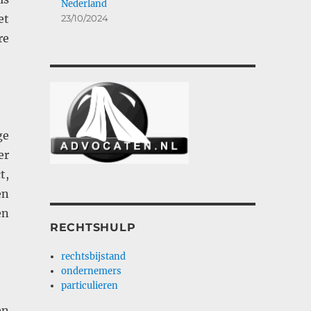
Nederland
et
23/10/2024
re
ge
er
t,
en
en
RECHTSHULP
rechtsbijstand
ondernemers
particulieren
en