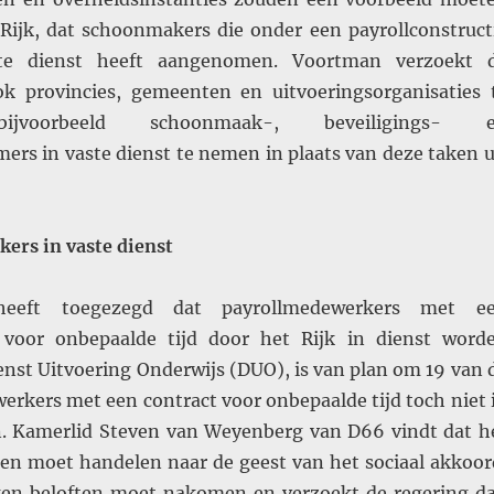
ijk, dat schoonmakers die onder een payrollconstruct
te dienst heeft aangenomen. Voortman verzoekt 
k provincies, gemeenten en uitvoeringsorganisaties 
bijvoorbeeld schoonmaak-, beveiligings- 
ers in vaste dienst te nemen in plaats van deze taken u
ers in vaste dienst
heeft toegezegd dat payrollmedewerkers met e
t voor onbepaalde tijd door het Rijk in dienst word
nst Uitvoering Onderwijs (DUO), is van plan om 19 van 
erkers met een contract voor onbepaalde tijd toch niet 
. Kamerlid Steven van Weyenberg van D66 vindt dat h
leen moet handelen naar de geest van het sociaal akkoor
gen beloften moet nakomen en verzoekt de regering d