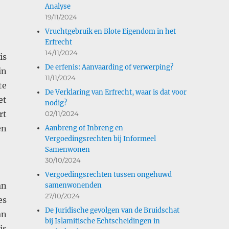
Analyse
19/11/2024
Vruchtgebruik en Blote Eigendom in het
Erfrecht
14/11/2024
is
De erfenis: Aanvaarding of verwerping?
in
11/11/2024
te
De Verklaring van Erfrecht, waar is dat voor
et
nodig?
rt
02/11/2024
en
Aanbreng of Inbreng en
Vergoedingsrechten bij Informeel
Samenwonen
30/10/2024
Vergoedingsrechten tussen ongehuwd
an
samenwonenden
27/10/2024
es
De Juridische gevolgen van de Bruidschat
an
bij Islamitische Echtscheidingen in
is