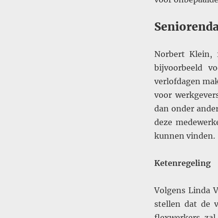
Seniorend
Norbert Klein, f
bijvoorbeeld v
verlofdagen mak
voor werkgevers
dan onder ander
deze medewerke
kunnen vinden.
Ketenregeling
Volgens Linda 
stellen dat de 
flexwerkers za