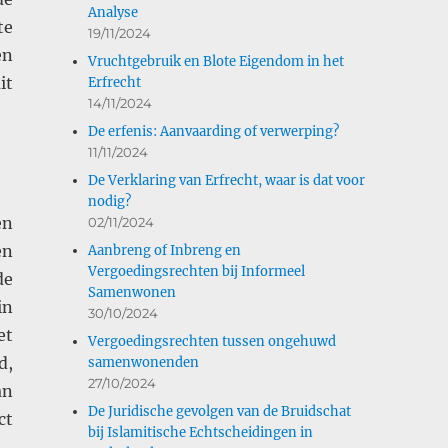
Analyse
te
19/11/2024
en
Vruchtgebruik en Blote Eigendom in het
it
Erfrecht
14/11/2024
De erfenis: Aanvaarding of verwerping?
11/11/2024
De Verklaring van Erfrecht, waar is dat voor
nodig?
en
02/11/2024
en
Aanbreng of Inbreng en
Vergoedingsrechten bij Informeel
de
Samenwonen
in
30/10/2024
et
Vergoedingsrechten tussen ongehuwd
d,
samenwonenden
27/10/2024
an
De Juridische gevolgen van de Bruidschat
ct
bij Islamitische Echtscheidingen in