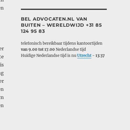
en
BEL ADVOCATEN.NL VAN
BUITEN – WERELDWIJD +31 85
124 95 83
telefonisch bereikbaar tijdens kantoortijden
er
van 9.00 tot 17.00
Nederlandse tijd
Huidige Nederlandse tijd is nu
Utrecht
-
13:37
te
is
ng
er
en
om
en