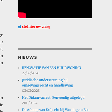
of
stel hier uw vraag
ge
er
t,
en
NIEUWS
en
RENOVATIE VAN EEN HUURWONING
27/07/2026
Juridische ondersteuning bij
omgevingsrecht en handhaving
03/03/2025
en
Het Didam-arrest: Eenvoudig uitgelegd
21/11/2024
ie
De Afkoop van Erfpacht bij Woningen: Een
de