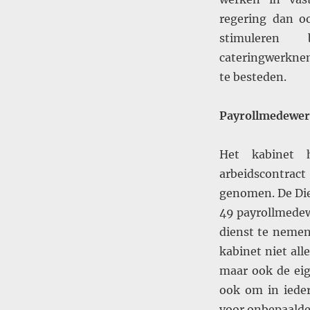
regering dan oo
stimuleren 
cateringwerknem
te besteden.
Payrollmedewerk
Het kabinet 
arbeidscontrac
genomen. De Die
49 payrollmedew
dienst te nemen
kabinet niet al
maar ook de ei
ook om in ieder
voor onbepaalde 