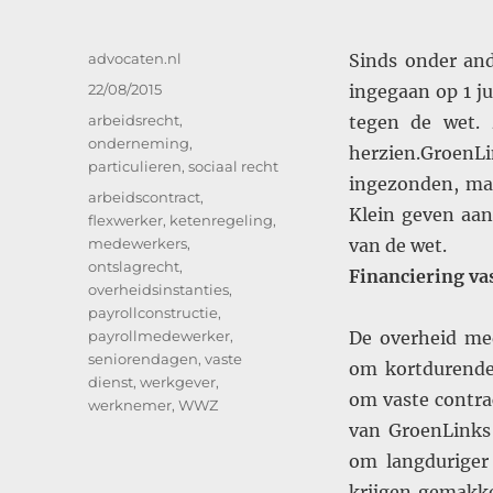
Auteur
advocaten.nl
Sinds onder and
Geplaatst
22/08/2015
ingegaan op 1 j
op
Categorieën
arbeidsrecht
,
tegen de wet. 
onderneming
,
herzien.Groen
particulieren
,
sociaal recht
ingezonden, maa
Tags
arbeidscontract
,
Klein geven aan
flexwerker
,
ketenregeling
,
medewerkers
,
van de wet.
ontslagrecht
,
Financiering v
overheidsinstanties
,
payrollconstructie
,
payrollmedewerker
,
De overheid med
seniorendagen
,
vaste
om kortdurende 
dienst
,
werkgever
,
om vaste contr
werknemer
,
WWZ
van GroenLinks 
om langduriger 
krijgen gemakke