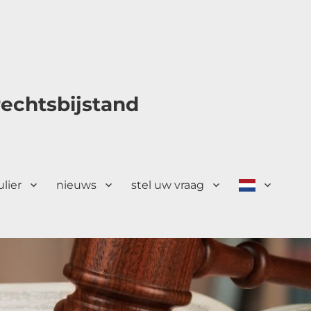
echtsbijstand
ulier
nieuws
stel uw vraag