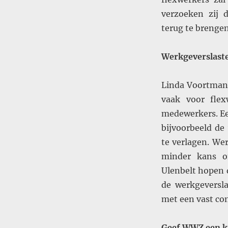
verzoeken zij d
terug te brengen
Werkgeverslast
Linda Voortman 
vaak voor flex
medewerkers. E
bijvoorbeeld d
te verlagen. We
minder kans o
Ulenbelt hopen 
de werkgeversla
met een vast con
Geef WWZ een k