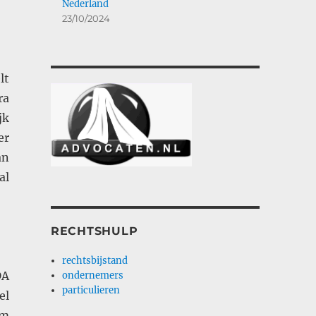
Nederland
23/10/2024
lt
ra
jk
er
an
al
RECHTSHULP
rechtsbijstand
DA
ondernemers
particulieren
el
om