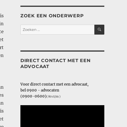
is
ZOEK EEN ONDERWERP
in
ZOEKEN
Zoeken
te
naar:
et
rt
en
DIRECT CONTACT MET EEN
ADVOCAAT
Voor direct contact met een advocaat,
an
bel 0900 - advocaten
es
(0900-0600)
( 80 ct/m )
an
is
et
re