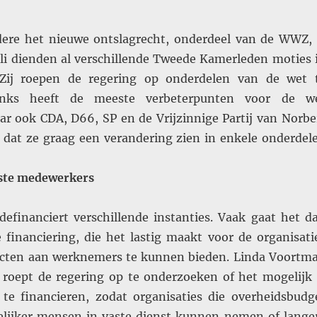
ere het nieuwe ontslagrecht, onderdeel van de WWZ, 
uli dienden al verschillende Tweede Kamerleden moties 
Zij roepen de regering op onderdelen van de wet 
Links heeft de meeste verbeterpunten voor de w
r ook CDA, D66, SP en de Vrijzinnige Partij van Norbe
 dat ze graag een verandering zien in enkele onderdel
aste medewerkers
efinanciert verschillende instanties. Vaak gaat het d
financiering, die het lastig maakt voor de organisati
acten aan werknemers te kunnen bieden. Linda Voortm
roept de regering op te onderzoeken of het mogelijk 
te financieren, zodat organisaties die overheidsbudg
lijker mensen in vaste dienst kunnen nemen of lange