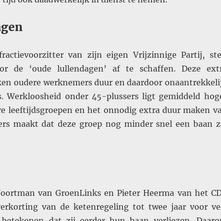
agen
ractievoorzitter van zijn eigen Vrijzinnige Partij, ste
oor de ‘oude lullendagen’ af te schaffen. Deze ext
en oudere werknemers duur en daardoor onaantrekkeli
. Werkloosheid onder 45-plussers ligt gemiddeld hog
e leeftijdsgroepen en het onnodig extra duur maken v
rs maakt dat deze groep nog minder snel een baan z
Voortman van GroenLinks en Pieter Heerma van het C
verkorting van de ketenregeling tot twee jaar voor ve
l betekenen dat zij eerder hun baan verliezen. Daar