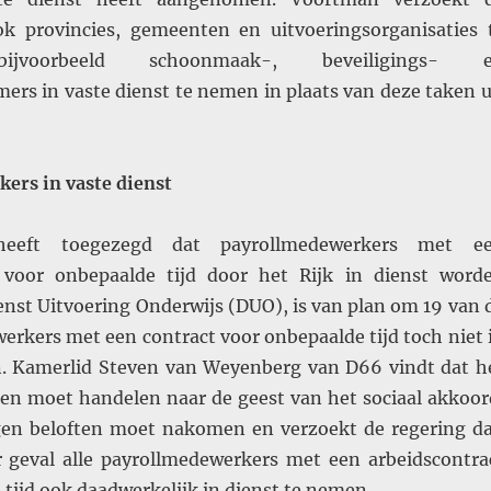
k provincies, gemeenten en uitvoeringsorganisaties 
bijvoorbeeld schoonmaak-, beveiligings- 
ers in vaste dienst te nemen in plaats van deze taken u
ers in vaste dienst
heeft toegezegd dat payrollmedewerkers met e
t voor onbepaalde tijd door het Rijk in dienst word
nst Uitvoering Onderwijs (DUO), is van plan om 19 van 
erkers met een contract voor onbepaalde tijd toch niet 
. Kamerlid Steven van Weyenberg van D66 vindt dat h
leen moet handelen naar de geest van het sociaal akkoor
gen beloften moet nakomen en verzoekt de regering d
 geval alle payrollmedewerkers met een arbeidscontra
tijd ook daadwerkelijk in dienst te nemen.