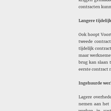
contracten kunn
Langere tijdelij
Ook hoopt Voort
tweede contract
tijdelijk contra
maar werknemers
brug kan slaan 
eerste contract 
Ingehuurde werk
Lagere overhed
nemen aan het R
werken in vas