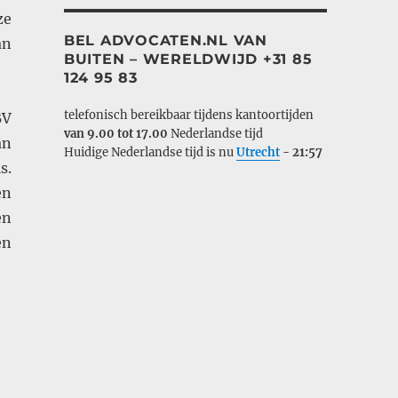
ze
BEL ADVOCATEN.NL VAN
an
BUITEN – WERELDWIJD +31 85
124 95 83
telefonisch bereikbaar tijdens kantoortijden
BV
van 9.00 tot 17.00
Nederlandse tijd
an
Huidige Nederlandse tijd is nu
Utrecht
-
21:57
s.
en
en
en