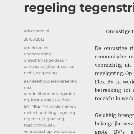
regeling tegenstr
Auteur
advocaten.nl
Onrustige t
Geplaatst
30/03/2013
op
Categorieën
arbeidsrecht
,
De onrustige ti
onderneming
,
economische rea
onrechtmatige daad -
voorzichtig ui
aansprakelijkheid
,
sociaal
recht
,
wetgeving
regelgeving. Op
Tags
aandeelhoudersovereenko
Flex BV in wer
mst
,
betrekking tot 
aandeelhoudersvergaderi
toezicht in werk
ng
,
bestuurder
,
BV
,
flex-
BV
,
MKB
,
NV
,
ondernemer
,
rechtshandeling
,
regeling
Gelukkig breng
tegenstrijdig belang
,
belangrijke ver
toezichthouder
,
vennootschap
,
wet bestuur
grote BV’s e