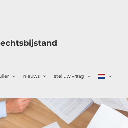
echtsbijstand
ulier
nieuws
stel uw vraag