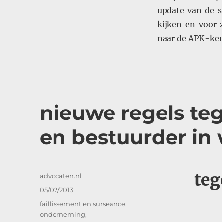
update van de s
kijken en voor 
naar de APK-k
nieuwe regels te
en bestuurder in
teg
Auteur
advocaten.nl
Geplaatst
05/02/2013
op
Categorieën
faillissement en surseance
,
onderneming
,