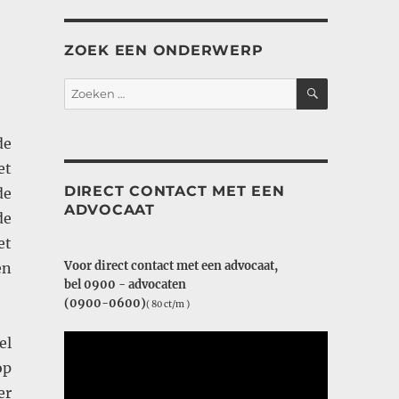
ZOEK EEN ONDERWERP
ZOEKEN
Zoeken
naar:
de
et
DIRECT CONTACT MET EEN
de
ADVOCAAT
de
et
Voor direct contact met een advocaat,
en
bel 0900 - advocaten
(0900-0600)
( 80 ct/m )
el
op
er