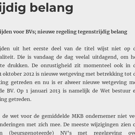
ijdig belang
ijden voor BVs; nieuwe regeling tegenstrijdig belang
jden uit het eerste deel van de titel wijst niet op 
liteit. Die is vandaag de dag veelal uitdagend, om h
t te drukken. De onrustigheid zit momenteel ook in 
 1 oktober 2012 is nieuwe wetgeving met betrekking tot 
king getreden en nu is er alweer nieuwe wetgeving m
de BV. Op 1 januari 2013 is namelijk de Wet bestuur 
ing getreden.
t de wet voor de gemiddelde MKB ondernemer niet ve
anderingen met zich mee. De meeste wijzigingen zien 
n (beursgenoteerde) NV’s met regelgeving ov