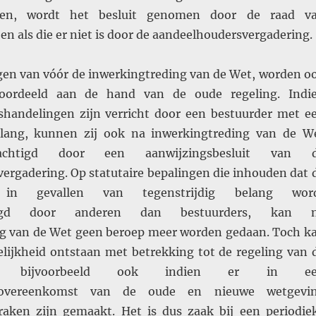
en, wordt het besluit genomen door de raad v
n als die er niet is door de aandeelhoudersvergadering.
en van vóór de inwerkingtreding van de Wet, worden o
oordeeld aan de hand van de oude regeling. Indi
tshandelingen zijn verricht door een bestuurder met e
belang, kunnen zij ook na inwerkingtreding van de W
achtigd door een aanwijzingsbesluit van 
ergadering. Op statutaire bepalingen die inhouden dat 
 in gevallen van tegenstrijdig belang wor
rdigd door anderen dan bestuurders, kan 
g van de Wet geen beroep meer worden gedaan. Toch k
elijkheid ontstaan met betrekking tot de regeling van 
en, bijvoorbeeld ook indien er in e
rsovereenkomst van de oude en nieuwe wetgevi
raken zijn gemaakt. Het is dus zaak bij een periodie