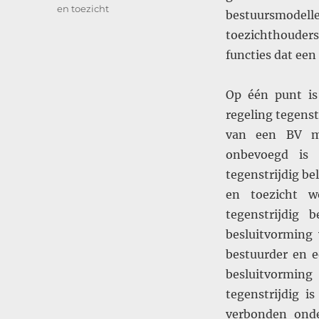
en toezicht
bestuursmodelle
toezichthouder
functies dat ee
Op één punt is
regeling tegenst
van een BV me
onbevoegd is 
tegenstrijdig be
en toezicht w
tegenstrijdig 
besluitvorming
bestuurder en 
besluitvorming
tegenstrijdig 
verbonden onde