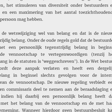
n, het stimuleren van diversiteit onder bestuurders 
s en een maximering van het aantal toezichthouden
n persoon mag hebben.
 de wetswijziging wel van belang en dat is de nieu
rijdig belang. Onder de oude regels gold dat de bestuurd
t een persoonlijk tegenstrijdig belang in begins
de vennootschap te vertegenwoordigen (tenzij h
lang in de statuten is ‘weggeschreven’). In de Wet bestu
ordt deze aanpak verlaten en heeft een dergeli
belang in beginsel slechts gevolgen voor de inter
 van de vennootschap. De nieuwe regeling verbiedt e
een commissaris deel te nemen aan de beraadslaging 
 indien hij daarbij een persoonlijk belang heeft d
is met het belang van de vennootschap en de met ha
rneming. Wanneer hierdoor geen bestuursbesluit k