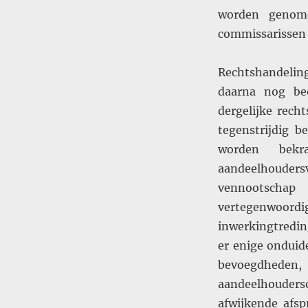
worden genom
commissarissen e
Rechtshandeling
daarna nog be
dergelijke rech
tegenstrijdig 
worden bekr
aandeelhoudersv
vennootschap
vertegenwoo
inwerkingtredin
er enige onduid
bevoegdhed
aandeelhoude
afwijkende afsp