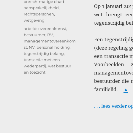
onrechtmatige daad -
Op 1 januari 201
aansprakelijkheid
,
rechtspersonen
,
wet brengt ee
wetgeving
tegenstrijdig be
Tags
arbeidsovereenkomst
,
bestuurder
,
BV
,
Een tegenstrijd
managementovereenkom
st
,
NV
,
personal holding
,
(deze regeling 
tegenstrijdig belang
,
een transactie m
transactie met een
Voorbeelden
wederpartij
,
wet bestuur
en toezicht
managementove
bestuurder die 
familielid.
▲
. . . lees verder 