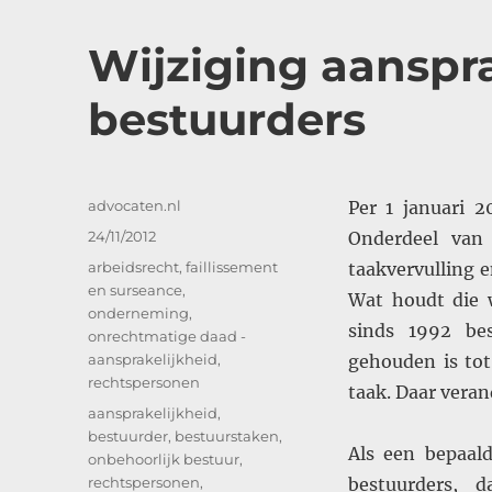
Wijziging aanspra
bestuurders
Auteur
advocaten.nl
Per 1 januari 2
Geplaatst
24/11/2012
Onderdeel van
op
Categorieën
arbeidsrecht
,
faillissement
taakvervulling 
en surseance
,
Wat houdt die w
onderneming
,
sinds 1992 be
onrechtmatige daad -
aansprakelijkheid
,
gehouden is tot
rechtspersonen
taak. Daar veran
Tags
aansprakelijkheid
,
bestuurder
,
bestuurstaken
,
Als een bepaal
onbehoorlijk bestuur
,
rechtspersonen
,
bestuurders, 