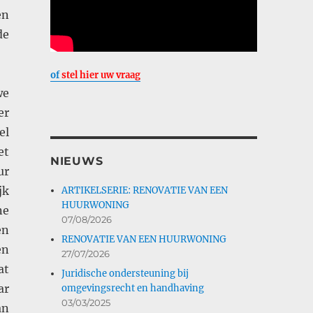
en
de
of
stel hier uw vraag
we
er
el
et
NIEUWS
ur
jk
ARTIKELSERIE: RENOVATIE VAN EEN
HUURWONING
ne
07/08/2026
en
RENOVATIE VAN EEN HUURWONING
en
27/07/2026
at
Juridische ondersteuning bij
ar
omgevingsrecht en handhaving
03/03/2025
an