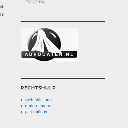
27/10/2024
te
us
RECHTSHULP
rechtsbijstand
ondernemers
particulieren