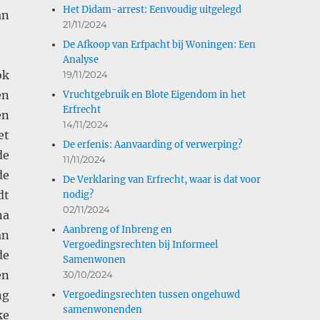
Het Didam-arrest: Eenvoudig uitgelegd
an
21/11/2024
De Afkoop van Erfpacht bij Woningen: Een
Analyse
ok
19/11/2024
en
Vruchtgebruik en Blote Eigendom in het
Erfrecht
en
14/11/2024
et
De erfenis: Aanvaarding of verwerping?
de
11/11/2024
de
De Verklaring van Erfrecht, waar is dat voor
dt
nodig?
02/11/2024
na
Aanbreng of Inbreng en
an
Vergoedingsrechten bij Informeel
de
Samenwonen
en
30/10/2024
ng
Vergoedingsrechten tussen ongehuwd
samenwonenden
ke