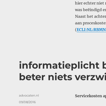
hier echter niet
was beëindigd e
Naast het achte
aan proceskoste
(
ECLI:NL:RBMN
informatieplicht 
beter niets verzw
Auteur
advocaten.nl
Servicekosten 
Geplaatst
09/08/2016