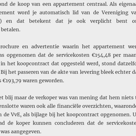
nd de koop van een appartement centraal. Als eigena
ement word je automatisch lid van de Vereniging v
E) en dat betekent dat je ook verplicht bent 
 betalen.
rochure en advertentie waarin het appartement we
as opgenomen dat de servicekosten €154,48 per maa
in het koopcontract dat opgesteld werd, stond datzelf
Bij het passeren van de akte van levering bleek echter d
s €193,79 waren geworden.
et blij maar de verkoper was van mening dat hem niets 
Tenslotte waren ook alle financiële overzichten, waarond
n de VvE, als bijlage bij het koopcontract opgenomen. U
ad de koper kunnen concluderen dat de servicekost
 was aangegeven.