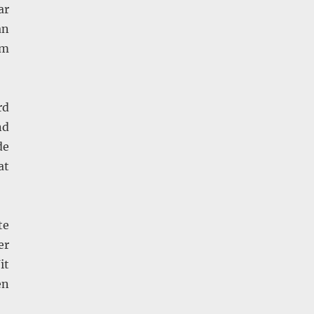
ar
an
om
rd
nd
de
at
te
er
it
en