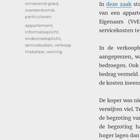
op
Categorieën
onroerend goed
,
In
deze zaak
sto
overeenkomst
,
van een appart
particulieren
Eigenaars (Vv
Tags
appartement
,
servicekosten te
informatieplicht
,
onderzoeksplicht
,
servicekosten
,
verkoop
In de verkoopb
makelaar
,
woning
aangeprezen, w
bedroegen. Ook 
bedrag vermeld. 
de kosten ineen
De koper was ni
verwijten viel. 
de begroting va
de begroting h
hoger lagen dan