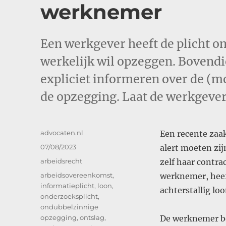
werknemer
Een werkgever heeft de plicht 
werkelijk wil opzeggen. Boven
expliciet informeren over de (mo
de opzegging. Laat de werkgever d
Auteur
advocaten.nl
Een recente zaak
Geplaatst
07/08/2023
alert moeten zi
op
Categorieën
arbeidsrecht
zelf haar contr
Tags
arbeidsovereenkomst
,
werknemer, heef
informatieplicht
,
loon
,
achterstallig lo
onderzoeksplicht
,
ondubbelzinnige
opzegging
,
ontslag
,
De werknemer be