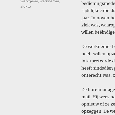
werkgever
,
werknemer
,
bedieningsmedew
ziekte
tijdelijke arbei
jaar. In novemb
ziek was, waaro
willen beëindige
De werknemer be
heeft willen opz
interpreteerde d
heeft sindsdien 
onterecht was, z
De hotelmanager
mail. Hij wees h
opnieuw of ze z
opzeggen. De we