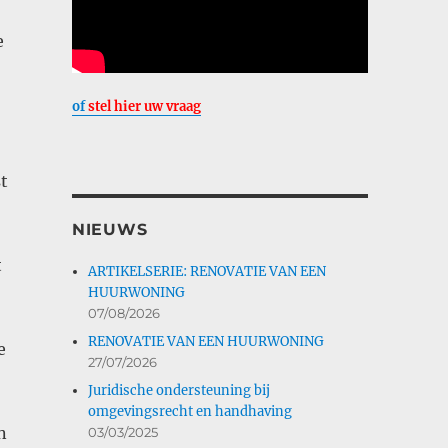
e
of
stel hier uw vraag
t
NIEUWS
t
ARTIKELSERIE: RENOVATIE VAN EEN
HUURWONING
07/08/2026
RENOVATIE VAN EEN HUURWONING
e
27/07/2026
Juridische ondersteuning bij
omgevingsrecht en handhaving
n
03/03/2025