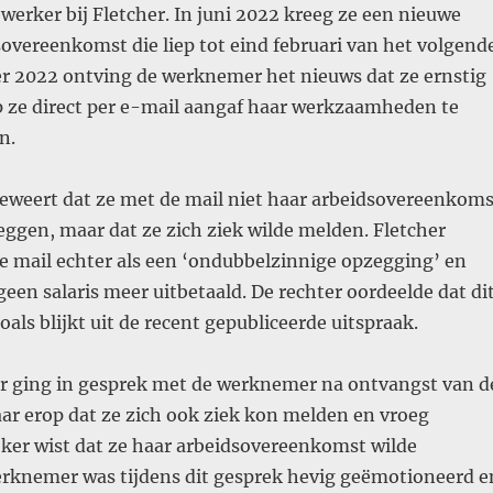
erker bij Fletcher. In juni 2022 kreeg ze een nieuwe
dsovereenkomst die liep tot eind februari van het volgend
er 2022 ontving de werknemer het nieuws dat ze ernstig
p ze direct per e-mail aangaf haar werkzaamheden te
n.
weert dat ze met de mail niet haar arbeidsovereenkoms
eggen, maar dat ze zich ziek wilde melden. Fletcher
e mail echter als een ‘ondubbelzinnige opzegging’ en
geen salaris meer uitbetaald. De rechter oordeelde dat di
oals blijkt uit de recent gepubliceerde uitspraak.
 ging in gesprek met de werknemer na ontvangst van d
aar erop dat ze zich ook ziek kon melden en vroeg
eker wist dat ze haar arbeidsovereenkomst wilde
rknemer was tijdens dit gesprek hevig geëmotioneerd e