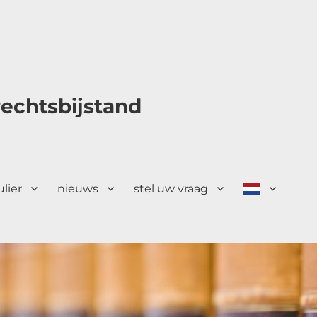
echtsbijstand
ulier
nieuws
stel uw vraag