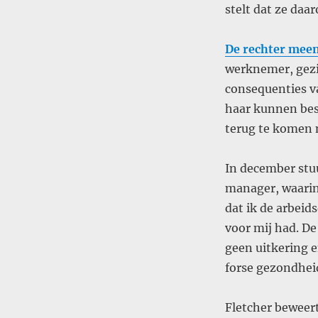
stelt dat ze da
De rechter mee
werknemer, gezi
consequenties va
haar kunnen bes
terug te komen 
In december stu
manager, waarin
dat ik de arbeid
voor mij had. De 
geen uitkering en
forse gezondhei
Fletcher beweer