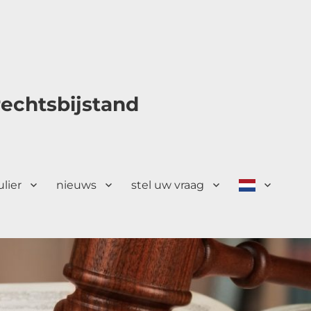
echtsbijstand
ulier
nieuws
stel uw vraag