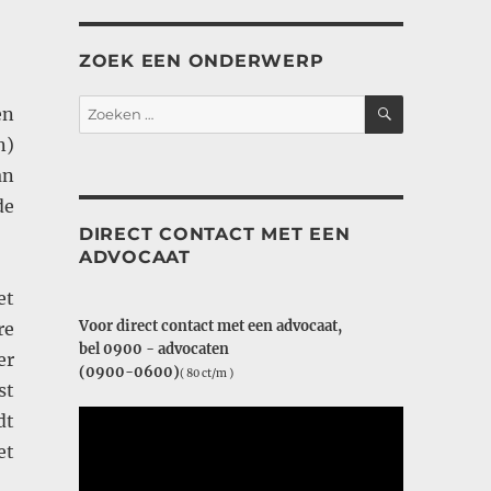
ZOEK EEN ONDERWERP
ZOEKEN
Zoeken
en
naar:
n)
an
de
DIRECT CONTACT MET EEN
ADVOCAAT
et
Voor direct contact met een advocaat,
re
bel 0900 - advocaten
er
(0900-0600)
( 80 ct/m )
st
dt
et