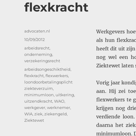
flexkracht
Auteur
advocaten.nl
Werkgevers hoev
Geplaatst
10/09/2012
als hun flexkra
op
Categorieën
arbeidsrecht
,
heeft dit uit zi
onderneming
,
nog wel een h
verzekeringsrecht
Ziektewet laten
Tags
arbeidsongeschiktheid
,
flexkracht
,
flexwerkers
,
loondoorbetalingsplicht
Vorig jaar kond
ziekteverzuim
,
aan. Hij zei t
minimumloon
,
uitkering
,
flexwerkers te 
uitzendkracht
,
WAO
,
werkgever
,
werknemer
,
krijgen nog dri
WIA
,
ziek
,
ziekengeld
,
verdiende loon.
Ziektewet
daarna het zie
minimumloon. Dat