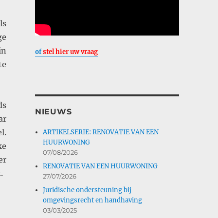
ls
ge
in
of
stel hier uw vraag
te
ds
NIEUWS
ar
l.
ARTIKELSERIE: RENOVATIE VAN EEN
HUURWONING
ke
07/08/2026
er
RENOVATIE VAN EEN HUURWONING
.
27/07/2026
Juridische ondersteuning bij
omgevingsrecht en handhaving
03/03/2025