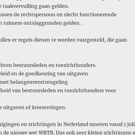
e taakvervulling gaan gelden.
tussen de rechtspersoon en slecht functionerende
n ruimere ontslaggronden gelden .
llen er regels dienen te worden vastgesteld, die gaan
ichten bestuursleden en toezichthouders.
eleid en de goedkeuring van uitgaven
met belangenverstrengeling
kheid van bestuursleden en toezichthouders voor
e uitgaven of investeringen.
enigingen en stichtingen in Nederland moeten vanaf 1 juli
n de nieuwe wet WBTR. Dus ook zeer kleine stichtingen 