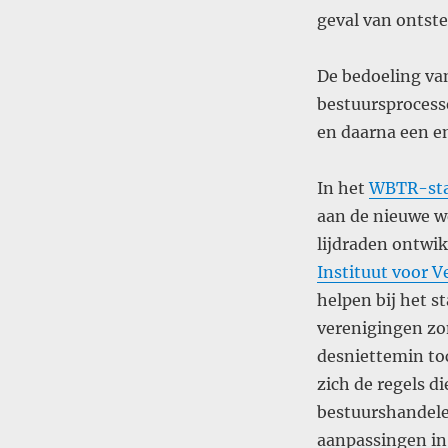
geval van ontste
De bedoeling van
bestuursprocesse
en daarna een en
In het
WBTR-sta
aan de nieuwe we
lijdraden ontwi
I
nstituut voor 
helpen bij het 
verenigingen zon
desniettemin toc
zich de regels d
bestuurshandele
aanpassingen in 