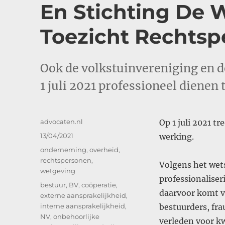
En Stichting De 
Toezicht Rechts
Ook de volkstuinvereniging en de
1 juli 2021 professioneel dienen
Auteur
advocaten.nl
Op 1 juli 2021 t
Geplaatst
13/04/2021
werking.
op
Categorieën
onderneming
,
overheid
,
rechtspersonen
,
Volgens het wets
wetgeving
professionaliser
Tags
bestuur
,
BV
,
coöperatie
,
daarvoor komt vo
externe aansprakelijkheid
,
interne aansprakelijkheid
,
bestuurders, frau
NV
,
onbehoorlijke
verleden voor k