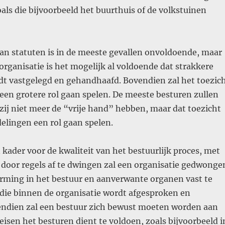
als die bijvoorbeeld het buurthuis of de volkstuinen
an statuten is in de meeste gevallen onvoldoende, maar
 organisatie is het mogelijk al voldoende dat strakkere
dt vastgelegd en gehandhaafd. Bovendien zal het toezic
een grotere rol gaan spelen. De meeste besturen zullen
zij niet meer de “vrije hand” hebben, maar dat toezicht
elingen een rol gaan spelen.
 kader voor de kwaliteit van het bestuurlijk proces, met
door regels af te dwingen zal een organisatie gedwonge
orming in het bestuur en aanverwante organen vast te
 die binnen de organisatie wordt afgesproken en
endien zal een bestuur zich bewust moeten worden aan
isen het besturen dient te voldoen, zoals bijvoorbeeld i