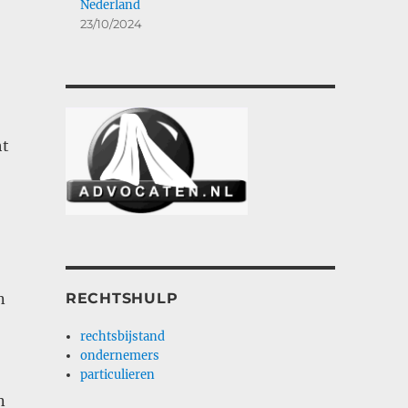
Nederland
23/10/2024
ht
RECHTSHULP
n
rechtsbijstand
ondernemers
particulieren
n