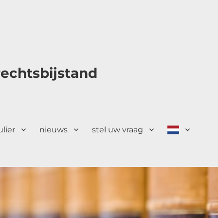
echtsbijstand
ulier
nieuws
stel uw vraag