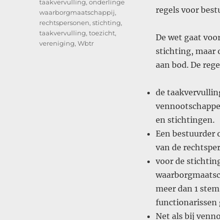
taakvervulling
,
onderlinge
regels voor best
waarborgmaatschappij
,
rechtspersonen
,
stichting
,
taakvervulling
,
toezicht
,
De wet gaat voor
vereniging
,
Wbtr
stichting, maar
aan bod. De rege
de taakvervullin
vennootschappen
en stichtingen.
Een bestuurder o
van de rechtspe
voor de stichtin
waarborgmaatsch
meer dan 1 stem
functionarissen
Net als bij venn