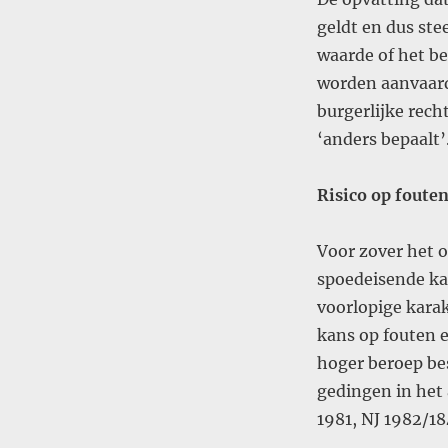
geldt en dus st
waarde of het be
worden aanvaar
burgerlijke rech
‘anders bepaalt’
Risico op foute
Voor zover het 
spoedeisende kar
voorlopige karak
kans op fouten 
hoger beroep bes
gedingen in het
1981, NJ 1982/1