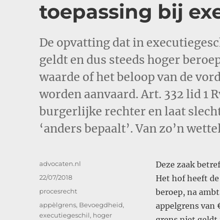
toepassing bij ex
De opvatting dat in executiegesc
geldt en dus steeds hoger beroe
waarde of het beloop van de vord
worden aanvaard. Art. 332 lid 1 R
burgerlijke rechter en laat slec
‘anders bepaalt’. Van zo’n wette
Auteur
advocaten.nl
Deze zaak betref
Geplaatst
22/07/2018
Het hof heeft de
op
Categorieën
procesrecht
beroep, na ambts
Tags
appèlgrens
,
Bevoegdheid
,
appelgrens van €
executiegeschil
,
hoger
grens niet geldt