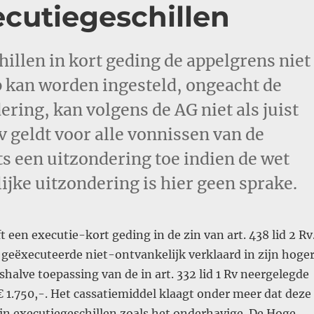
ecutiegeschillen
hillen in kort geding de appelgrens niet
p kan worden ingesteld, ongeacht de
ering, kan volgens de AG niet als juist
v geldt voor alle vonnissen van de
hts een uitzondering toe indien de wet
lijke uitzondering is hier geen sprake.
t een executie-kort geding in de zin van art. 438 lid 2 Rv
 geëxecuteerde niet-ontvankelijk verklaard in zijn hoge
halve toepassing van de in art. 332 lid 1 Rv neergelegde
 1.750,-. Het cassatiemiddel klaagt onder meer dat deze
 in executiegeschillen zoals het onderhavige. De Hoge