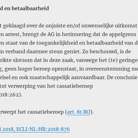
d en betaalbaarheid
t geklaagd over de onjuiste en/of onwenselijke uitkomst
n arrest, brengt de AG in herinnering dat de appelgrens
n staat van de toegankelijkheid en betaalbaarheid van d
in verband daarmee steun geniet. Zo beschouwd, is de
eikte slotsom dat in deze zaak, vanwege het (te) geringe
ng, geen hoger beroep openstaat, in overeenstemming m
telsel en ook maatschappelijk aanvaardbaar. De conclusie
tot verwerping van het cassatieberoep
018:262).
rwerpt het cassatieberoep (
art. 81 RO
).
i 2018, ECLI:NL:HR:2018:876