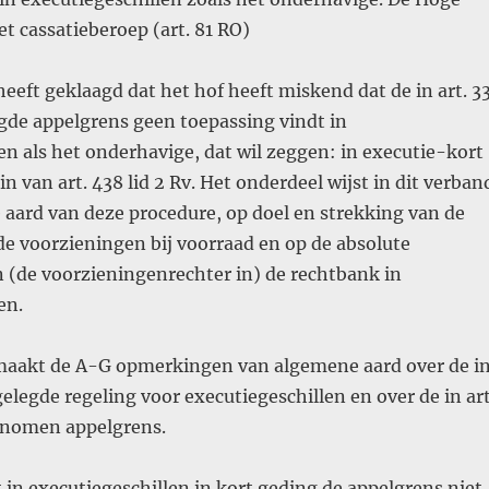
t cassatieberoep (art. 81 RO)
eeft geklaagd dat het hof heeft miskend dat de in art. 3
egde appelgrens geen toepassing vindt in
en als het onderhavige, dat wil zeggen: in executie-kort
n van art. 438 lid 2 Rv. Het onderdeel wijst in dit verban
 aard van deze procedure, op doel en strekking van de
e voorzieningen bij voorraad en op de absolute
 (de voorzieningenrechter in) de rechtbank in
en.
 maakt de A-G opmerkingen van algemene aard over de i
elegde regeling voor executiegeschillen en over de in art
genomen appelgrens.
 in executiegeschillen in kort geding de appelgrens niet