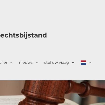
echtsbijstand
ulier
nieuws
stel uw vraag