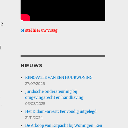
32
of
stel hier uw vraag
d
NIEUWS
RENOVATIE VAN EEN HUURWONING
27/07/2026
Juridische ondersteuning bij
n
omgevingsrecht en handhaving
.
03/03/2025
Het Didam-arrest: Eenvoudig uitgelegd
21/11/2024
De Afkoop van Erfpacht bij Woningen: Een