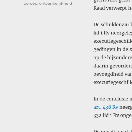
beroep
,
ontvankelijkheid
Raad verwerpt he
De schuldenaar h
lid 1 Rv neergel
executiegeschill
gedingen in de zi
op de bijzondere
daarin gevorderd
bevoegdheid van
executiegeschill
In de conclusie
art. 438 Rv
neerg
332 lid 1 Rv op
De opvatting dat