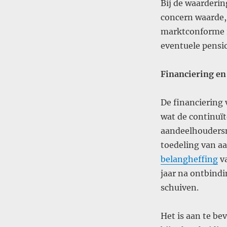
Bij de waarderi
concern waarde, 
marktconforme r
eventuele pensi
Financiering en
De financiering
wat de continuï
aandeelhoudersn
toedeling van a
belangheffing
va
jaar na ontbindi
schuiven​
.
Het is aan te be