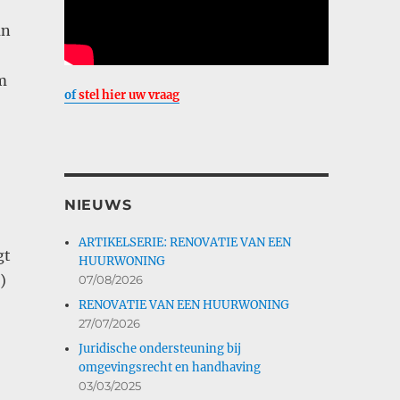
an
m
of
stel hier uw vraag
NIEUWS
ARTIKELSERIE: RENOVATIE VAN EEN
gt
HUURWONING
)
07/08/2026
RENOVATIE VAN EEN HUURWONING
27/07/2026
Juridische ondersteuning bij
omgevingsrecht en handhaving
03/03/2025