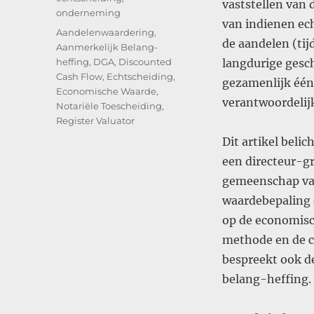
vaststellen van
onderneming
van indienen ec
Tags
Aandelenwaardering
,
de aandelen (tij
Aanmerkelijk Belang-
heffing
,
DGA
,
Discounted
langdurige gesch
Cash Flow
,
Echtscheiding
,
gezamenlijk één 
Economische Waarde
,
verantwoordelij
Notariële Toescheiding
,
Register Valuator
Dit artikel beli
een directeur-gr
gemeenschap van
waardebepaling e
op de economisc
methode en de cr
bespreekt ook d
belang-heffing.