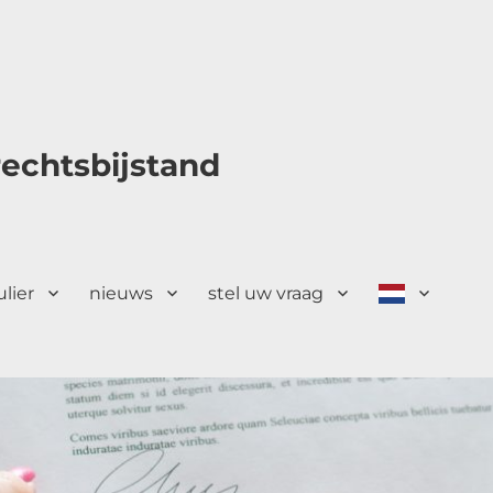
echtsbijstand
ulier
nieuws
stel uw vraag