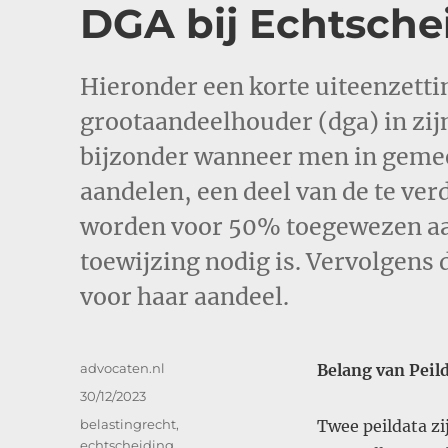
DGA bij Echtsche
Hieronder een korte uiteenzetti
grootaandeelhouder (dga) in zijn
bijzonder wanneer men in geme
aandelen, een deel van de te v
worden voor 50% toegewezen aan
toewijzing nodig is. Vervolgens 
voor haar aandeel​​.
Auteur
advocaten.nl
Belang van Peil
Geplaatst
30/12/2023
op
Categorieën
belastingrecht
,
Twee peildata zi
echtscheiding
,