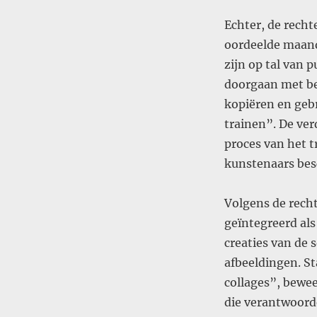
Echter, de recht
oordeelde maand
zijn op tal van 
doorgaan met bet
kopiëren en geb
trainen”. De ve
proces van het t
kunstenaars bes
Volgens de rech
geïntegreerd als
creaties van de 
afbeeldingen. St
collages”, bewe
die verantwoorde