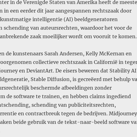
hter in de Verenigde Staten van Amerika heeft de meest
n in een eerder dit jaar aangespannen rechtszaak door
kunstmatige intelligentie (AI) beeldgeneratoren
n schending van auteursrechten, waardoor het voor de
baanbrekende zaak moeilijker wordt om vooruit te komen.
den de kunstenaars Sarah Andersen, Kelly McKernan en
voorgenomen collectieve rechtszaak in Californië in tege
djourney en DeviantArt. De eisers beweren dat Stability AI
ldgeneratie, Stable Diffusion, is gecreëerd met behulp v
ursrechtelijk beschermde afbeeldingen zonder
 de software te trainen, en hebben claims ingediend
htschending, schending van publiciteitsrechten,
rrentie en contractbreuk tegen de bedrijven. Midjourney
aken beide gebruik van de tekst-naar-beeld software v
.