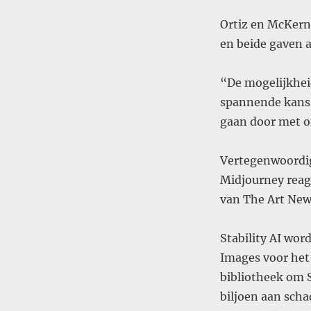
Ortiz en McKern
en beide gaven a
“De mogelijkheid
spannende kans 
gaan door met o
Vertegenwoordige
Midjourney reag
van The Art New
Stability AI wor
Images voor het
bibliotheek om S
biljoen aan sch