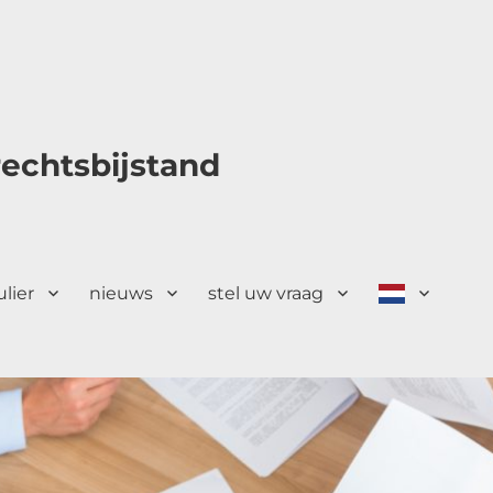
echtsbijstand
ulier
nieuws
stel uw vraag