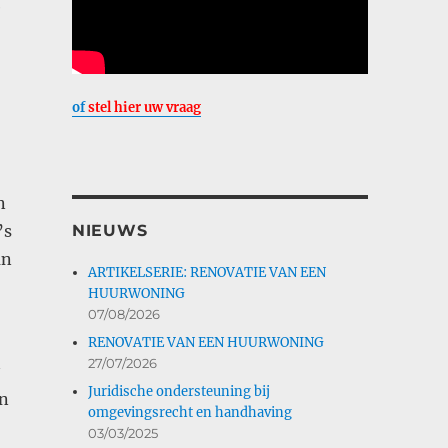
e
of
stel hier uw vraag
n
NIEUWS
’s
an
ARTIKELSERIE: RENOVATIE VAN EEN
HUURWONING
07/08/2026
RENOVATIE VAN EEN HUURWONING
27/07/2026
Juridische ondersteuning bij
an
omgevingsrecht en handhaving
03/03/2025