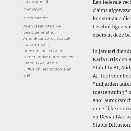
Auteur
advocaten.nl
Een federale rec
Geplaatst
29/11/2023
claims afgeweze
op
Categorieën
auteursrecht
kunstenaars die 
Tags
AI en creativiteit
,
AI-
beschuldigen va
beeldgeneratie
,
eisers in deze 
Amerikaanse rechtszaak
,
auteursrecht
,
Kunstenaarsrechten
,
In januari dien
Nederlandse auteursrecht
,
Karla Ortiz een 
Stability AI
,
Stable
Stability AI, Mi
Diffusion
,
Technologie en
wet
AI-tool voor bee
“miljarden aute
toestemming” om
voor auteursrec
oneerlijke concu
en DeviantArt m
Stable Diffusion