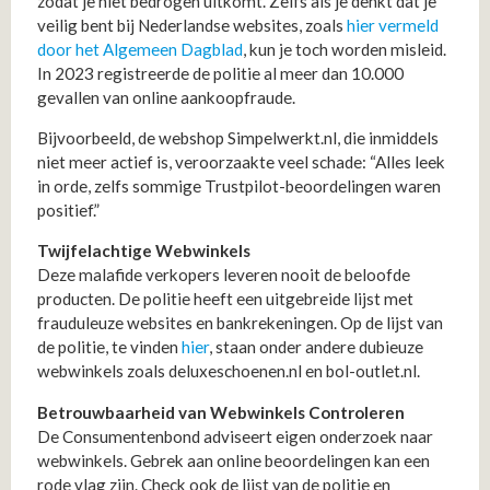
zodat je niet bedrogen uitkomt. Zelfs als je denkt dat je
veilig bent bij Nederlandse websites, zoals
hier vermeld
door het Algemeen Dagblad
, kun je toch worden misleid.
In 2023 registreerde de politie al meer dan 10.000
gevallen van online aankoopfraude.
Bijvoorbeeld, de webshop Simpelwerkt.nl, die inmiddels
niet meer actief is, veroorzaakte veel schade: “Alles leek
in orde, zelfs sommige Trustpilot-beoordelingen waren
positief.”
Twijfelachtige Webwinkels
Deze malafide verkopers leveren nooit de beloofde
producten. De politie heeft een uitgebreide lijst met
frauduleuze websites en bankrekeningen. Op de lijst van
de politie, te vinden
hier
, staan onder andere dubieuze
webwinkels zoals deluxeschoenen.nl en bol-outlet.nl.
Betrouwbaarheid van Webwinkels Controleren
De Consumentenbond adviseert eigen onderzoek naar
webwinkels. Gebrek aan online beoordelingen kan een
rode vlag zijn. Check ook de lijst van de politie en