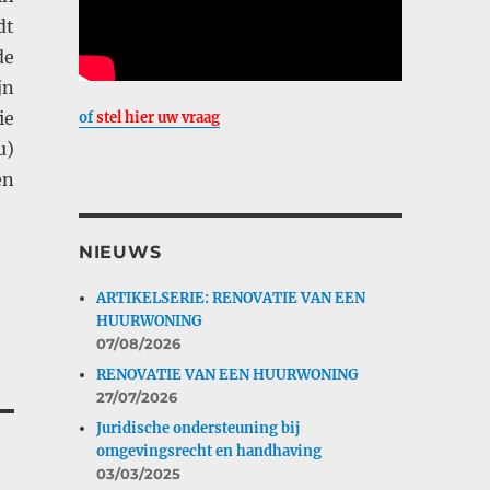
dt
de
jn
ie
of
stel hier uw vraag
u)
en
NIEUWS
ARTIKELSERIE: RENOVATIE VAN EEN
HUURWONING
07/08/2026
RENOVATIE VAN EEN HUURWONING
27/07/2026
Juridische ondersteuning bij
omgevingsrecht en handhaving
03/03/2025