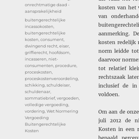
onrechtmatige daad -
kosten van het 
aansprakelijkheid
van onderhand
Tags
buitengerechtelijke
buitengerechte
incassokosten
,
buitengerechtelijke
aanmerking. De
kosten
,
consument
,
kosten redelijk
dwingend recht
,
eiser
,
norm leidde tot
griffierecht
,
hoofdsom
,
incasseren
,
niet-
daarvoor normen
consumenten
,
procedure
,
tot relatief kl
proceskosten
,
rechtszaak lat
proceskostenveroordeling
,
schikking
,
schuldeiser
,
inclusief de in
schuldenaar
,
voldoen.
sommatiebrief
,
vergoeden
,
volledige vergoeding
,
vordering
,
Wet Normering
Om aan de onzek
Vergoeding
juli 2012 de n
Buitengerechtelijke
Kosten in een r
Kosten
bepaald perce