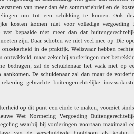
versturen van meer dan één sommatiebrief en de kost
elingen om tot een schikking te komen. Ook de
lijke kosten komen niet voor volledige vergoeding 
 wet bepaalde niet meer dan dat buitengerechtelij
 moeten zijn. Daar schoten we niet veel mee op. Die op
 onzekerheid in de praktijk. Weliswaar hebben rechte
 ontwikkeld, maar zeker bij vorderingen met betrekki
eine bedragen, zal de schuldenaar het vaak niet op e
en aankomen. De schuldenaar zal dan maar de vorderi
 rekening gebrachte buitengerechtelijke incassokost
erheid op dit punt een einde te maken, voorziet sinds
ieuwe Wet Normering Vergoeding Buitengerechtelij
egeling waarbij bij vorderingen voortaan maximaal e
ntage van de verschuldigde hoofdsom als kosten 