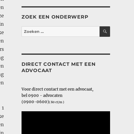
en
ze
ZOEK EEN ONDERWERP
in
ZOEKEN
Zoeken
ke
naar:
en
rs
ng
DIRECT CONTACT MET EEN
en
ADVOCAAT
ng
en
Voor direct contact met een advocaat,
bel 0900 - advocaten
(0900-0600)
( 80 ct/m )
 1
ke
en
in