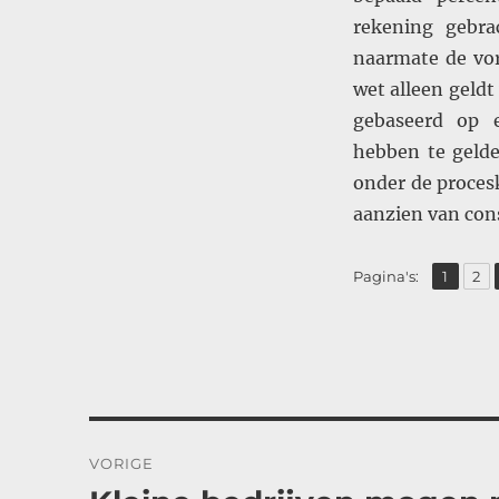
rekening gebra
naarmate de vor
wet alleen geldt
gebaseerd op e
hebben te gelde
onder de proces
aanzien van co
,
Pagina
Pag
Pagina's:
1
2
Bericht
VORIGE
navigatie
Vorig