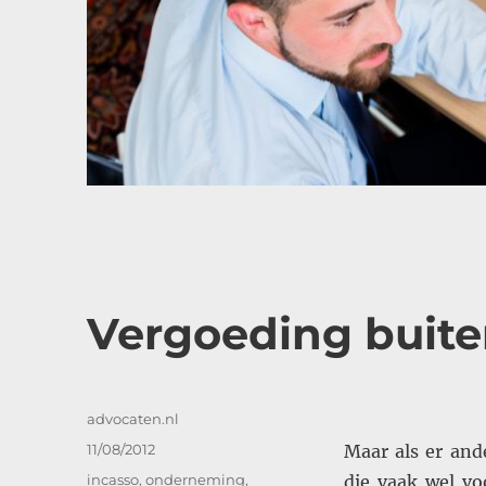
Vergoeding buite
Auteur
advocaten.nl
Geplaatst
11/08/2012
Maar als er and
op
Categorieën
incasso
,
onderneming
,
die vaak wel v