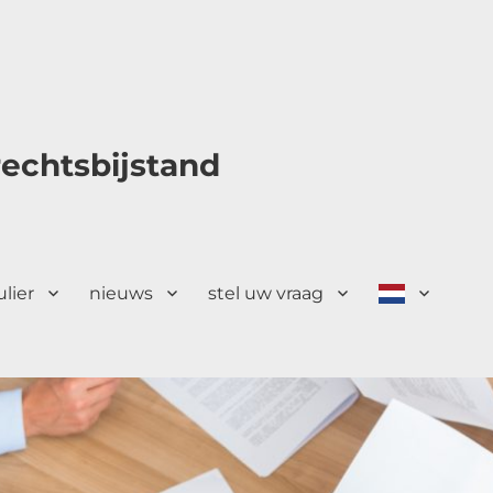
echtsbijstand
ulier
nieuws
stel uw vraag