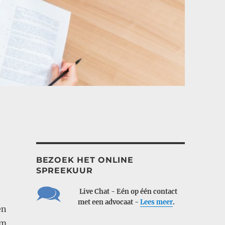
n
BEZOEK HET ONLINE
SPREEKUUR
___
Live Chat - Eén op één contact
___
met een advocaat -
Lees meer
.
en
om