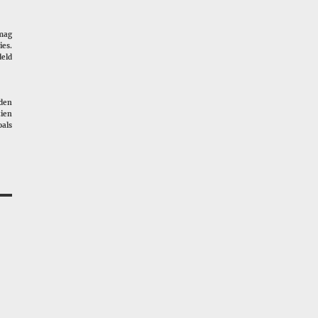
 mag
ies.
deld
rden
ien
als