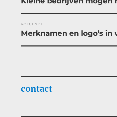
Kleine bedrijven mogen
bericht:
VOLGENDE
Merknamen en logo’s in 
Volgend
bericht:
contact