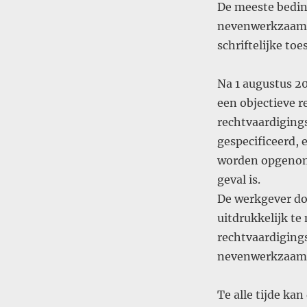
De meeste bedin
nevenwerkzaamh
schriftelijke t
Na 1 augustus 20
een objectieve r
rechtvaardigings
gespecificeerd, 
worden opgenome
geval is.
De werkgever do
uitdrukkelijk t
rechtvaardiging
nevenwerkzaam
Te alle tijde k