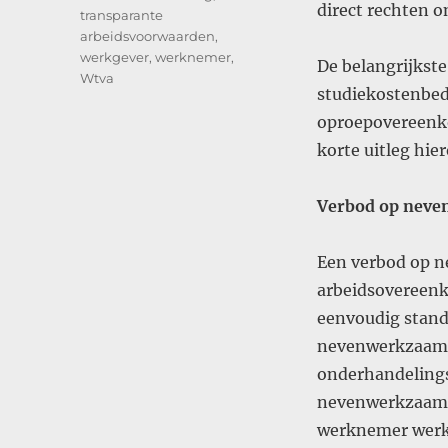
direct rechten 
transparante
arbeidsvoorwaarden
,
werkgever
,
werknemer
,
De belangrijkste
Wtva
studiekostenbe
oproepovereenko
korte uitleg hie
Verbod op neve
Een verbod op 
arbeidsovereen
eenvoudig stand
nevenwerkzaamhe
onderhandelings
nevenwerkzaamhe
werknemer werkz