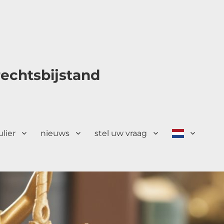
echtsbijstand
ulier
nieuws
stel uw vraag