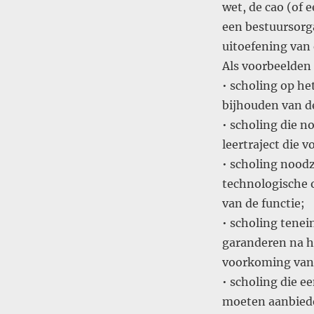
wet, de cao (of e
een bestuursorga
uitoefening van
Als voorbeelde
• scholing op he
bijhouden van 
• scholing die n
leertraject die
• scholing nood
technologische 
van de functie;
• scholing tene
garanderen na he
voorkoming van
• scholing die e
moeten aanbied