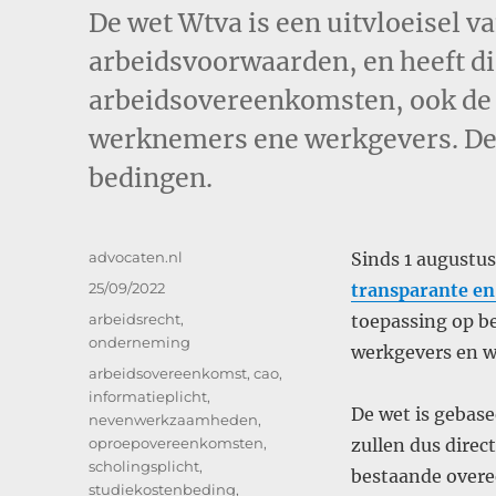
De wet Wtva is een uitvloeisel v
arbeidsvoorwaarden, en heeft di
arbeidsovereenkomsten, ook de
werknemers ene werkgevers. De s
bedingen.
Auteur
advocaten.nl
Sinds 1 augustus
Geplaatst
25/09/2022
transparante en
op
Categorieën
arbeidsrecht
,
toepassing op b
onderneming
werkgevers en 
Tags
arbeidsovereenkomst
,
cao
,
informatieplicht
,
De wet is gebas
nevenwerkzaamheden
,
oproepovereenkomsten
,
zullen dus direc
scholingsplicht
,
bestaande over
studiekostenbeding
,