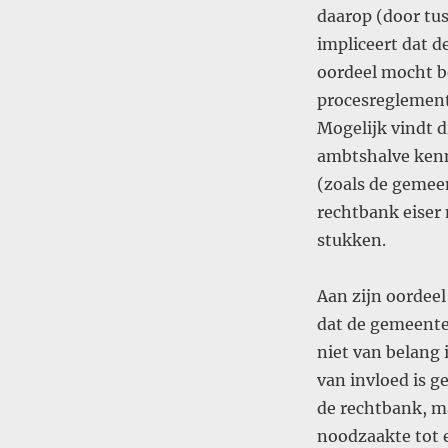
daarop (door tu
impliceert dat d
oordeel mocht be
procesreglement
Mogelijk vindt d
ambtshalve kenn
(zoals de gemeen
rechtbank eiser 
stukken.
Aan zijn oordeel
dat de gemeente
niet van belang 
van invloed is g
de rechtbank, ma
noodzaakte tot e