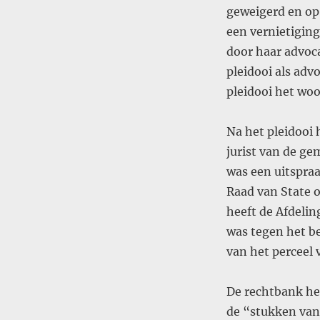
geweigerd en op 
een vernietiging
door haar advoca
pleidooi als adv
pleidooi het woo
Na het pleidooi 
jurist van de g
was een uitspra
Raad van State o
heeft de Afdelin
was tegen het b
van het perceel v
De rechtbank he
de “stukken van