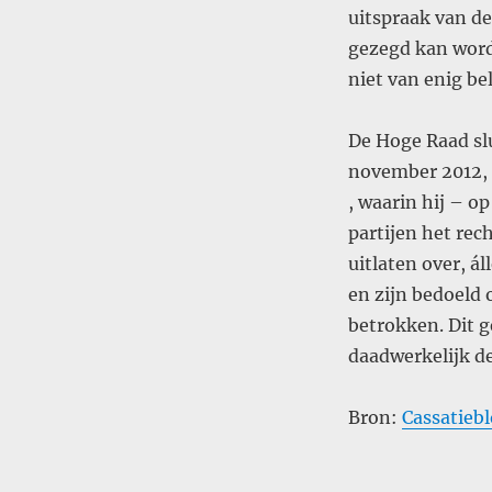
uitspraak van d
gezegd kan worde
niet van enig be
De Hoge Raad sl
november 2012,
, waarin hij – 
partijen het re
uitlaten over, á
en zijn bedoeld
betrokken. Dit g
daadwerkelijk de
Bron:
Cassatiebl