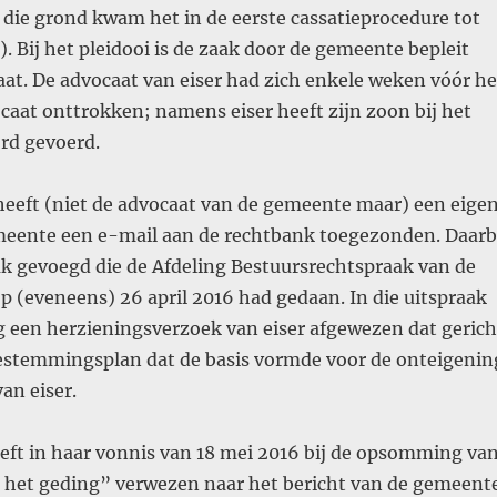
die grond kwam het in de eerste cassatieprocedure tot
). Bij het pleidooi is de zaak door de gemeente bepleit
at. De advocaat van eiser had zich enkele weken vóór he
ocaat onttrokken; namens eiser heeft zijn zoon bij het
rd gevoerd.
heeft (niet de advocaat van de gemeente maar) een eige
emeente een e-mail aan de rechtbank toegezonden. Daarb
ak gevoegd die de Afdeling Bestuursrechtspraak van de
p (eveneens) 26 april 2016 had gedaan. In die uitspraak
g een herzieningsverzoek van eiser afgewezen dat gerich
estemmingsplan dat de basis vormde voor de onteigenin
an eiser.
eft in haar vonnis van 18 mei 2016 bij de opsomming va
 het geding” verwezen naar het bericht van de gemeent