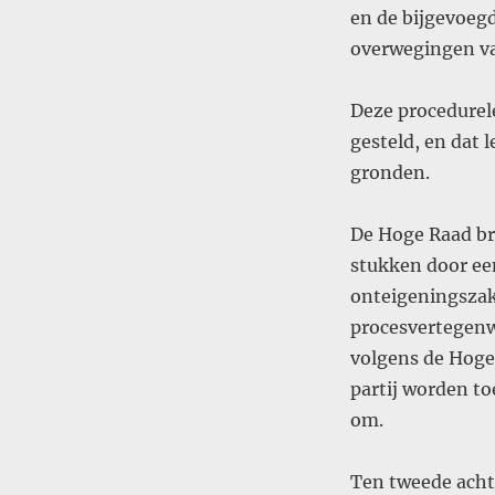
en de bijgevoegd
overwegingen va
Deze procedurele
gesteld, en dat 
gronden.
De Hoge Raad bre
stukken door ee
onteigeningszak
procesvertegenw
volgens de Hoge 
partij worden t
om.
Ten tweede acht