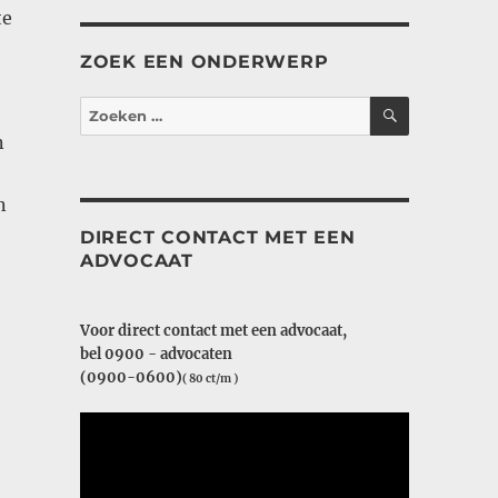
te
ZOEK EEN ONDERWERP
ZOEKEN
Zoeken
naar:
n
n
DIRECT CONTACT MET EEN
ADVOCAAT
Voor direct contact met een advocaat,
bel 0900 - advocaten
(0900-0600)
( 80 ct/m )