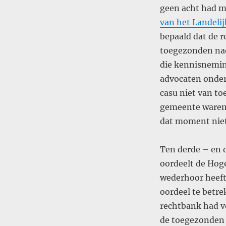
geen acht had m
van het Landeli
bepaald dat de 
toegezonden nada
die kennisneming
advocaten onder
casu niet van t
gemeente waren 
dat moment niet
Ten derde – en d
oordeelt de Hog
wederhoor heeft
oordeel te betre
rechtbank had v
de toegezonden