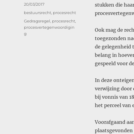
Geplaatst
20/03/2017
stukken die haa
op
Categorieën
bestuursrecht
,
procesrecht
procesvertegen
Tags
Gedragsregel
,
procesrecht
,
procesvertegenwoordigin
Ook mag de rech
g
toegezonden nada
de gelegenheid te
belang in hoeve
gespeeld voor de
In deze onteigen
verwijzing door
bij vonnis van 
het perceel van e
Voorafgaand aan 
plaatsgevonden 