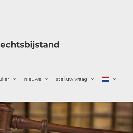
echtsbijstand
ulier
nieuws
stel uw vraag