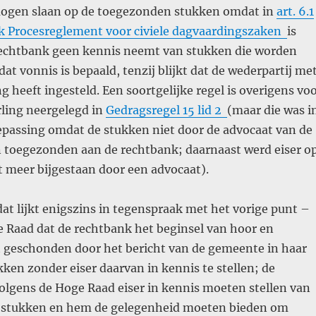
ogen slaan op de toegezonden stukken omdat in
art. 6.1
jk Procesreglement voor civiele dagvaardingszaken
is
rechtbank geen kennis neemt van stukken die worden
t vonnis is bepaald, tenzij blijkt dat de wederpartij me
 heeft ingesteld. Een soortgelijke regel is overigens vo
ling neergelegd in
Gedragsregel 15 lid 2
(maar die was i
oepassing omdat de stukken niet door de advocaat van de
toegezonden aan de rechtbank; daarnaast werd eiser o
 meer bijgestaan door een advocaat).
at lijkt enigszins in tegenspraak met het vorige punt –
e Raad dat de rechtbank het beginsel van hoor en
 geschonden door het bericht van de gemeente in haar
kken zonder eiser daarvan in kennis te stellen; de
olgens de Hoge Raad eiser in kennis moeten stellen van
 stukken en hem de gelegenheid moeten bieden om