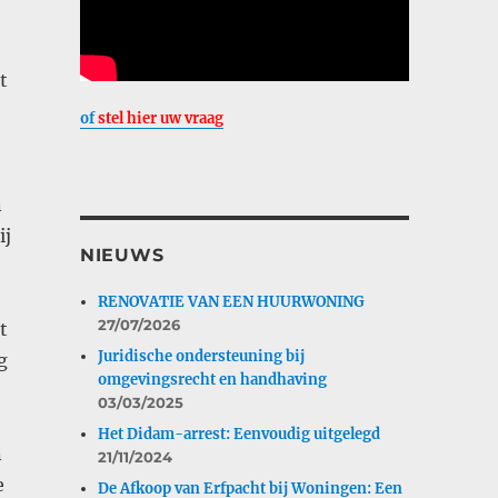
t
of
stel hier uw vraag
n
ij
NIEUWS
RENOVATIE VAN EEN HUURWONING
27/07/2026
t
Juridische ondersteuning bij
g
omgevingsrecht en handhaving
03/03/2025
Het Didam-arrest: Eenvoudig uitgelegd
n
21/11/2024
e
De Afkoop van Erfpacht bij Woningen: Een