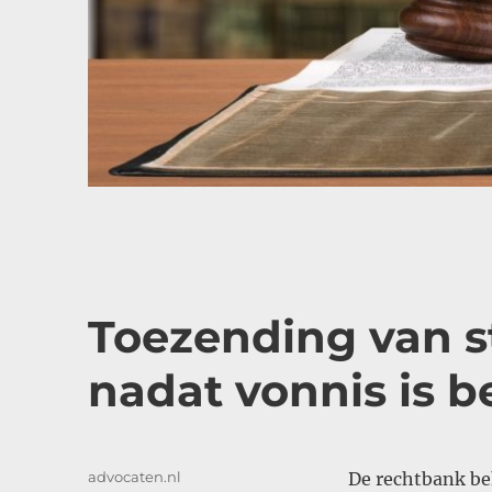
Toezending van s
nadat vonnis is 
Auteur
advocaten.nl
De rechtbank be