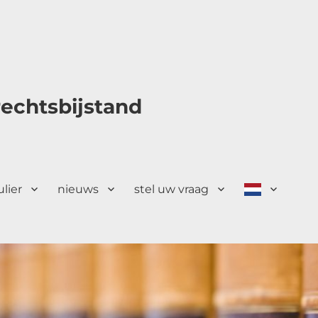
echtsbijstand
ulier
nieuws
stel uw vraag