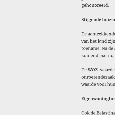
gehonoreerd.
Stijgende huize
De aantrekkende
van het land zij
toename. Na de s
komend jaar no
De WOZ-waarde 
onroerendezaakb
waarde voor hun
Eigenwoningfor
Ook de Belastin