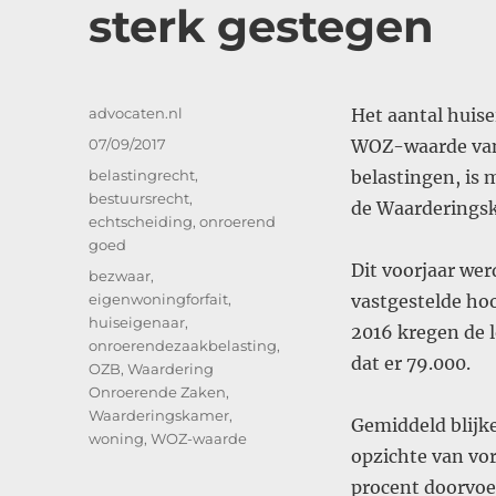
sterk gestegen
Auteur
advocaten.nl
Het aantal huise
Geplaatst
07/09/2017
WOZ-waarde van 
op
Categorieën
belastingrecht
,
belastingen, is 
bestuursrecht
,
de Waarderingsk
echtscheiding
,
onroerend
goed
Dit voorjaar we
Tags
bezwaar
,
eigenwoningforfait
,
vastgestelde ho
huiseigenaar
,
2016 kregen de 
onroerendezaakbelasting
,
dat er 79.000.
OZB
,
Waardering
Onroerende Zaken
,
Waarderingskamer
,
Gemiddeld blijk
woning
,
WOZ-waarde
opzichte van vor
procent doorvoe