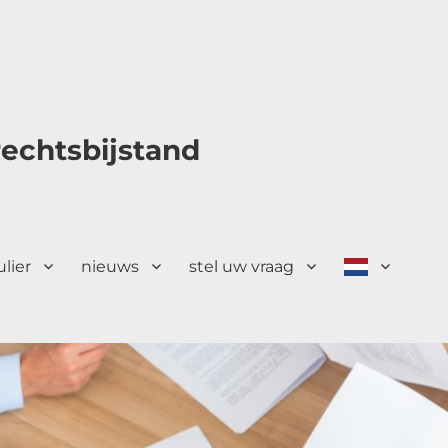
echtsbijstand
ulier
nieuws
stel uw vraag