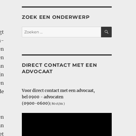
ZOEK EEN ONDERWERP
ZOEKEN
Zoeken
gt
naar:
n-
en
en
DIRECT CONTACT MET EEN
an
ADVOCAAT
jn
en
Voor direct contact met een advocaat,
de
bel 0900 - advocaten
(0900-0600)
( 80 ct/m )
en
an
et