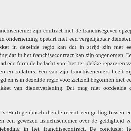
nchisenemer zijn contract met de franchisegever opze
en onderneming opstart met een vergelijkbaar dienste
kket in dezelfde regio kan dat in strijd zijn met e
ing dat in het franchisecontract kan zijn opgenomen. E
had een formule bedacht voor het ter plekke repareren v
len en rollators. Een van zijn franchisenemers heeft zi
gd en is in dezelfde regio voor zichzelf begonnen met e
pakket van dienstverlening. Dat mag niet oordeelde 
 ’s-Hertogenbosch diende recent een geding tussen e
 en een gewezen franchisenemer over de geldigheid v
iebeding in het franchisecontract. De conclusie: h