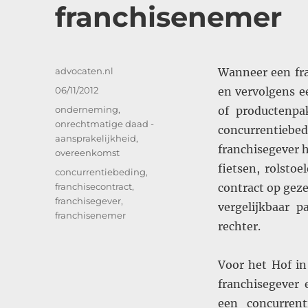
franchisenemer
Auteur
advocaten.nl
Wanneer een fra
Geplaatst
06/11/2012
en vervolgens e
op
Categorieën
onderneming
,
of productenpa
onrechtmatige daad -
concurrentiebed
aansprakelijkheid
,
franchisegever 
overeenkomst
fietsen, rolstoe
Tags
concurrentiebeding
,
franchisecontract
,
contract op geze
franchisegever
,
vergelijkbaar 
franchisenemer
rechter.
Voor het Hof in
franchisegever
een concurrent