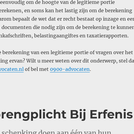
jd eenvoudig om de hoogte van de legitieme portie
erekenen, en soms kan het lastig zijn om de berekening
aarom bepaalt de wet dat er recht bestaat op inzage en ee
lle documenten die nodig zijn om de berekening te kunne
kafschriften, belastingaangiftes en taxatierapporten.
e berekening van een legitieme portie of vragen over het
ling ervan? Wilt u meer weten over dit onderwerp, stel d
vocaten.nl
of bel met
0900-advocaten
.
engplicht Bij Erfenis
n schenking doen aan één van hun