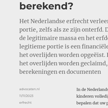
berekend?
Het Nederlandse erfrecht verlee
portie, zelfs als ze zijn onterfd
de legitimaire massa en het erfd
legitieme portie is een financië
het overlijden worden opgeëist. 
het overlijden worden geclaimd, 
berekeningen en documenten
Auteur
advocaten.nl
In de Nederlands
Geplaatst
11/11/2023
kinderen volledi
op
Categorieën
erfrecht
bepalen dat uw 