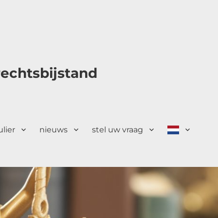
echtsbijstand
ulier
nieuws
stel uw vraag