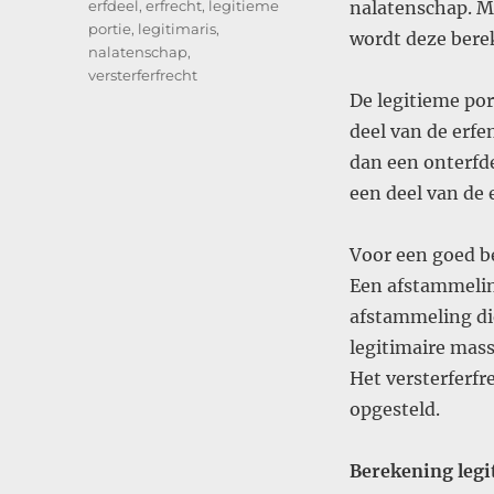
Tags
erfdeel
,
erfrecht
,
legitieme
nalatenschap. Ma
portie
,
legitimaris
,
wordt deze ber
nalatenschap
,
versterferfrecht
De legitieme por
deel van de erfe
dan een onterfde
een deel van de e
Voor een goed be
Een afstammeling
afstammeling di
legitimaire mass
Het versterferfr
opgesteld.
Berekening legi