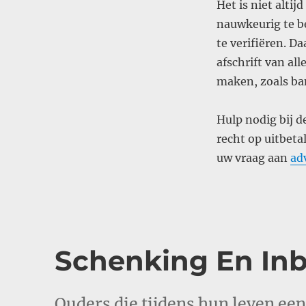
Het is niet alti
nauwkeurig te b
te verifiëren. D
afschrift van a
maken, zoals ban
Hulp nodig bij d
recht op uitbeta
uw vraag aan
ad
Schenking En Inbr
Ouders die tijdens hun leven ee