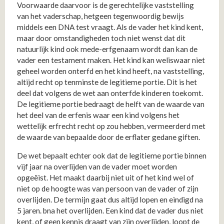
Voorwaarde daarvoor is de gerechtelijke vaststelling
van het vaderschap, hetgeen tegenwoordig bewijs
middels een DNA test vraagt. Als de vader het kind kent,
maar door omstandigheden toch niet wenst dat dit
natuurlijk kind ook mede-erfgenaam wordt dan kan de
vader een testament maken. Het kind kan weliswaar niet
geheel worden onterfd en het kind heeft, na vaststelling,
altijd recht op tenminste de legitieme portie. Dit is het
deel dat volgens de wet aan onterfde kinderen toekomt.
De legitieme portie bedraagt de helft van de waarde van
het deel van de erfenis waar een kind volgens het
wettelijk erfrecht recht op zou hebben, vermeerderd met
de waarde van bepaalde door de erflater gedane giften.
De wet bepaalt echter ook dat de legitieme portie binnen
vijf jaar na overlijden van de vader moet worden
opgeëist. Het maakt daarbij niet uit of het kind wel of
niet op de hoogte was van persoon van de vader of zijn
overlijden. De termijn gaat dus altijd lopen en eindigd na
5 jaren. bna het overlijden. Een kind dat de vader dus niet
kent, of geen kennis draagt van zijn overlijden, loopt de