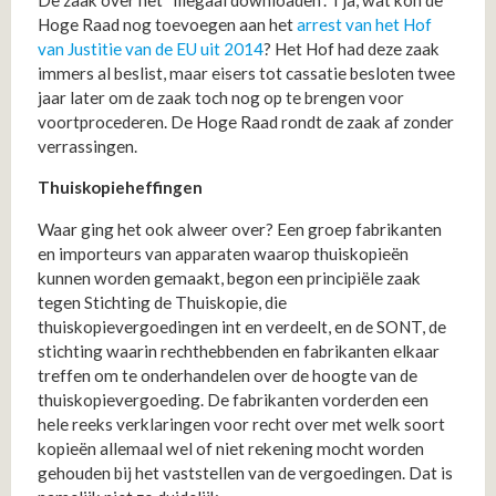
De zaak over het “illegaal downloaden”. Tja, wat kon de
Hoge Raad nog toevoegen aan het
arrest van het Hof
van Justitie van de EU uit 2014
? Het Hof had deze zaak
immers al beslist, maar eisers tot cassatie besloten twee
jaar later om de zaak toch nog op te brengen voor
voortprocederen. De Hoge Raad rondt de zaak af zonder
verrassingen.
Thuiskopieheffingen
Waar ging het ook alweer over? Een groep fabrikanten
en importeurs van apparaten waarop thuiskopieën
kunnen worden gemaakt, begon een principiële zaak
tegen Stichting de Thuiskopie, die
thuiskopievergoedingen int en verdeelt, en de SONT, de
stichting waarin rechthebbenden en fabrikanten elkaar
treffen om te onderhandelen over de hoogte van de
thuiskopievergoeding. De fabrikanten vorderden een
hele reeks verklaringen voor recht over met welk soort
kopieën allemaal wel of niet rekening mocht worden
gehouden bij het vaststellen van de vergoedingen. Dat is