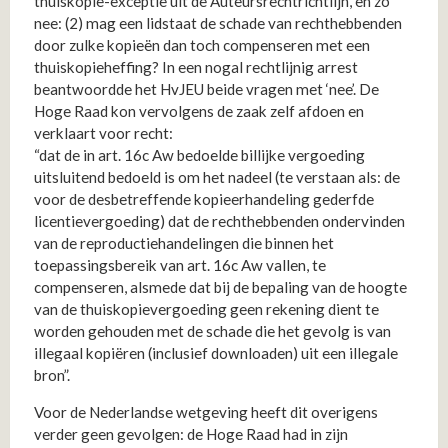
thuiskopie-exceptie uit de Auteursrechtrichtlijn, en zo
nee: (2) mag een lidstaat de schade van rechthebbenden
door zulke kopieën dan toch compenseren met een
thuiskopieheffing? In een nogal rechtlijnig arrest
beantwoordde het HvJEU beide vragen met ‘nee’. De
Hoge Raad kon vervolgens de zaak zelf afdoen en
verklaart voor recht:
“dat de in art. 16c Aw bedoelde billijke vergoeding
uitsluitend bedoeld is om het nadeel (te verstaan als: de
voor de desbetreffende kopieerhandeling gederfde
licentievergoeding) dat de rechthebbenden ondervinden
van de reproductiehandelingen die binnen het
toepassingsbereik van art. 16c Aw vallen, te
compenseren, alsmede dat bij de bepaling van de hoogte
van de thuiskopievergoeding geen rekening dient te
worden gehouden met de schade die het gevolg is van
illegaal kopiëren (inclusief downloaden) uit een illegale
bron”.
Voor de Nederlandse wetgeving heeft dit overigens
verder geen gevolgen: de Hoge Raad had in zijn