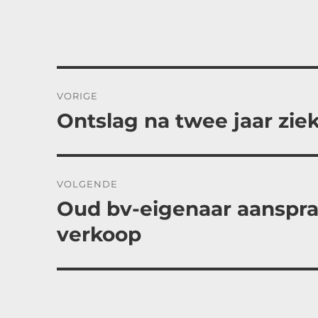
Bericht
VORIGE
navigatie
Ontslag na twee jaar zie
Vorig
bericht:
VOLGENDE
Oud bv-eigenaar aanspra
Volgend
bericht:
verkoop