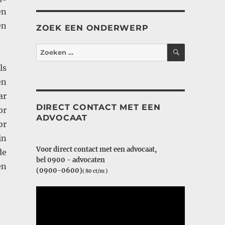
en
en
ZOEK EEN ONDERWERP
ZOEKEN
Zoeken
naar:
ls
en
ar
DIRECT CONTACT MET EEN
or
ADVOCAAT
or
in
Voor direct contact met een advocaat,
de
bel 0900 - advocaten
en
(0900-0600)
( 80 ct/m )