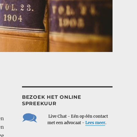
BEZOEK HET ONLINE
SPREEKUUR
___
Live Chat - Eén op één contact
en
___
met een advocaat -
Lees meer
.
en
ge