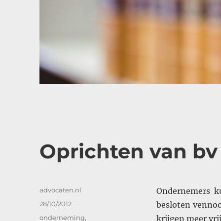
Oprichten van bv
Auteur
advocaten.nl
Ondernemers ku
Geplaatst
28/10/2012
besloten vennoo
op
Categorieën
onderneming
,
krijgen meer vr