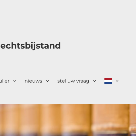
echtsbijstand
ulier
nieuws
stel uw vraag