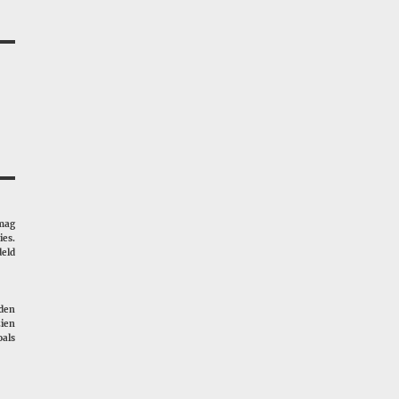
 mag
ies.
deld
rden
ien
als