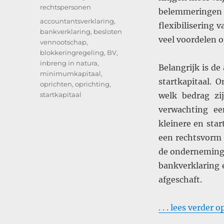
rechtspersonen
belemmeringe
Tags
accountantsverklaring
,
flexibilisering 
bankverklaring
,
besloten
veel voordelen o
vennootschap
,
blokkeringregeling
,
BV
,
inbreng in natura
,
Belangrijk is d
minimumkapitaal
,
startkapitaal.
oprichten
,
oprichting
,
startkapitaal
welk bedrag zi
verwachting e
kleinere en sta
een rechtsvorm 
de onderneming 
bankverklaring 
afgeschaft.
. . . lees verder 